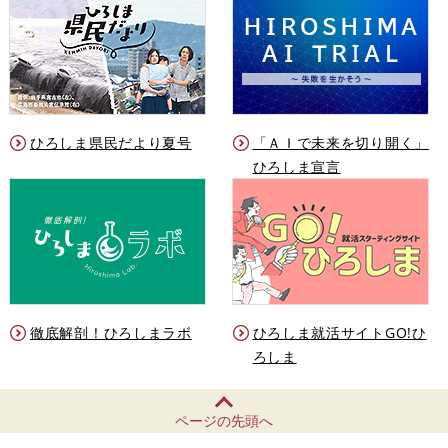
ひろしま県民だより夏号
「ＡＩで未来を切り開く」
ひろしま宣言
徹底解剖！ひろしまラボ
ひろしま就活サイトGO!ひ
ろしま
ページの先頭へ