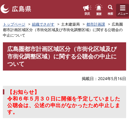
このページの本文へ
重要
防災
検索
メニュー
ペ
トップページ
組織でさがす
土木建築局
都市計画課
広島圏
ー
都市計画区域区分（市街化区域及び市街化調整区域）に関する公聴会の
ジ
中止について
の
先
広島圏都市計画区域区分（市街化区域及び
頭
本
市街化調整区域）に関する公聴会の中止に
で
文
す
ついて
。
掲載日
2024年5月16日
【お知らせ】
令和６年５月３０日に開催を予定していました
公聴会は、公述の申出がなかったため中止しま
す。