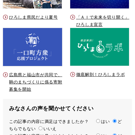
ひろしま県民だより夏号
「ＡＩで未来を切り開く」
ひろしま宣言
徹底解剖！ひろしまラボ
広島県と福山市が共同で、
鞆のまちづくりに係る寄附
募集を開始
みなさんの声を聞かせてください
この記事の内容に満足はできましたか？
満
はい
ど
ちらでもない
足
いいえ