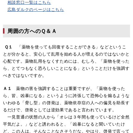
相談窓口一覧はこちら
広島ダルクのページはこちら
周囲の方へのＱ＆Ａ
Ｑ１
「薬物を使っても回復することができる」などというこ
とが分かると、安心して乱用を始める人が増えるのではないかと
心配です。薬物乱用をなくすためには、むしろ、「薬物を使った
ら、とてつもなく恐ろしいことになる」ということだけを強調す
べきではないですか。
Ａ１
薬物の害を強調することは重要ですが、「薬物を使った
ら、皆、凶暴になる」というように誇張して恐怖心を煽るような
いわゆる「脅し型」の啓発は、薬物依存症の人への偏見を助長す
るだけで、啓発としては逆効果であると言われています。
一見普通の状態の人から「オレは３年間も使っているけど全然
平気だよ。」などと誘われると、「凶暴になると聞いていたけ
ど、この人は、そんなことなさそうだな。やはり、啓発で言って