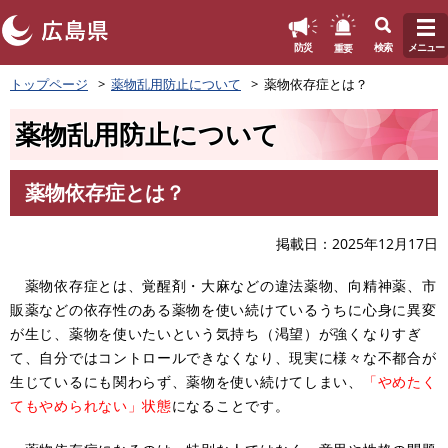
このページの本文へ
重要
防災
検索
メニュー
ペ
トップページ
薬物乱用防止について
薬物依存症とは？
ー
ジ
薬物乱用防止について
の
先
頭
薬物依存症とは？
で
本
す
文
。
掲載日
2025年12月17日
薬物依存症とは、覚醒剤・大麻などの違法薬物、向精神薬、市
販薬などの依存性のある薬物を使い続けているうちに心身に異変
が生じ、薬物を使いたいという気持ち（渇望）が強くなりすぎ
て、自分ではコントロールできなくなり、現実に様々な不都合が
生じているにも関わらず、薬物を使い続けてしまい、
「やめたく
てもやめられない」状態
になることです。