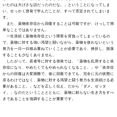
いたのは大げさな話だったのだな。」ということになってしま
い、せっかく啓発で学んだことが、すべて否定されてしまいま
す。
また、薬物依存症から回復することは可能ですが、けっして簡
単なことではありません。
一生涯続く薬物依存症という障害を背負ってしまっているの
で、薬物に対する強い渇望と闘いながら、薬物を使わないという
努力を一日一日積み重ねていくことが必要であり、挫折し、脱落
することも少なくありません。
したがって、若者等に対する啓発では、「薬物を乱用すると依
存症になり、やめたくてもやめられなくなること。」や「依存症
からの回復は大変困難で、仮に回復できても、完全に元の状態に
戻るわけではなく、薬物に対する渇望と闘う努力を生涯続ける必
要があること。」などを正しく伝え、だから「ダメ。ゼッタ
イ。」なのだということとともに、薬物に頼らない生き方をすべ
きであることを強調することが重要です。