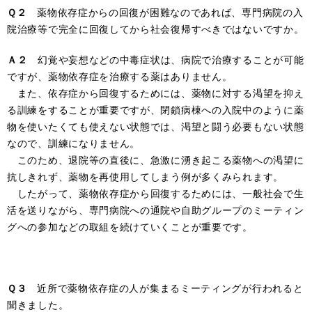
Ｑ２
薬物依存症からの回復が困難なのであれば、専門病院の入
院治療等で完全に回復してから社会復帰すべきではないですか。
Ａ２
幻覚や妄想などの中毒症状は、病院で治療することが可能
ですが、薬物依存症を治療する薬はありません。
また、依存症から回復するためには、薬物に対する渇望を抑え
る訓練をすることが重要ですが、閉鎖病棟への入院中のように薬
物を使いたくても使えない状態では、渇望と闘う必要もない状態
なので、訓練になりません。
このため、退院等の直後に、急激に湧き起こる薬物への渇望に
抗しきれず、薬物を再使用してしまう例が多くみられます。
したがって、薬物依存症から回復するためには、一般社会で生
活を送りながら、専門病院への通院や自助グループのミーティン
グへの参加などの取組を続けていくことが重要です。
Ｑ３
近所で薬物依存症の人が集まるミーティングが行われると
聞きました。