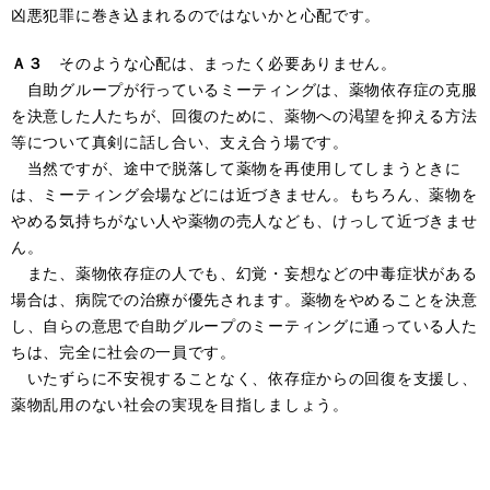
凶悪犯罪に巻き込まれるのではないかと心配です。
Ａ３
そのような心配は、まったく必要ありません。
自助グループが行っているミーティングは、薬物依存症の克服
を決意した人たちが、回復のために、薬物への渇望を抑える方法
等について真剣に話し合い、支え合う場です。
当然ですが、途中で脱落して薬物を再使用してしまうときに
は、ミーティング会場などには近づきません。もちろん、薬物を
やめる気持ちがない人や薬物の売人なども、けっして近づきませ
ん。
また、薬物依存症の人でも、幻覚・妄想などの中毒症状がある
場合は、病院での治療が優先されます。薬物をやめることを決意
し、自らの意思で自助グループのミーティングに通っている人た
ちは、完全に社会の一員です。
いたずらに不安視することなく、依存症からの回復を支援し、
薬物乱用のない社会の実現を目指しましょう。