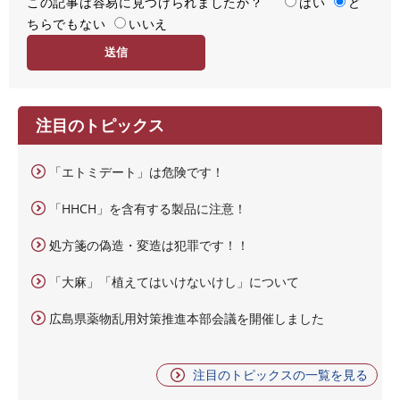
この記事は容易に見つけられましたか？
度
容
はい
ど
ちらでもない
易
いいえ
度
注目のトピックス
「エトミデート」は危険です！
「HHCH」を含有する製品に注意！
処方箋の偽造・変造は犯罪です！！
「大麻」「植えてはいけないけし」について
広島県薬物乱用対策推進本部会議を開催しました
注目のトピックスの一覧を見る