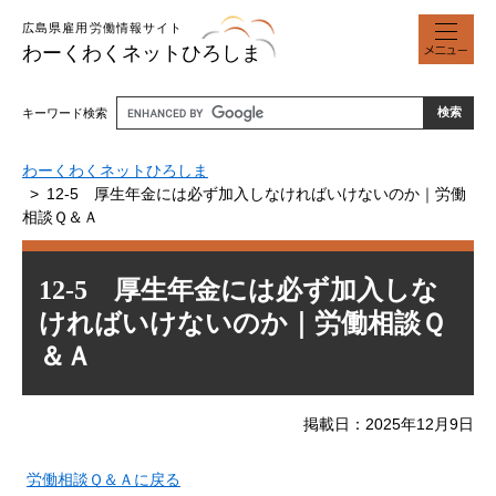
ペ
メ
広島県雇用労働情報サイト
ー
ニ
わーくわくネットひろしま
ジ
ュ
の
ー
先
キーワード検索
頭
で
わーくわくネットひろしま
す
12-5 厚生年金には必ず加入しなければいけないのか｜労働
。
相談Ｑ＆Ａ
本
12-5 厚生年金には必ず加入しな
文
ければいけないのか｜労働相談Ｑ
＆Ａ
掲載日
2025年12月9日
労働相談Ｑ＆Ａに戻る