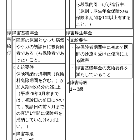
ら段階的引上げが進行中。
（原則，厚生年金保険の被
保険者期間を1年以上有する
こと。）
障
障害基礎年金
障害厚生年金
害
○
障害の原因となった病気
○
支給要件
給
やケガの初診日に被保険
・
被保険者期間中に初めて医
付
者である（被保険者であ
師の診療を受けた傷病によ
った）こと。
る障害
○
支給要件
・
障害基礎年金の支給要件を
保険料納付済期間（保険
満たしていること
料免除期間を含む。）が
○
障害等級
加入期間の3分の2以上
1～3級
（平成28年3月末まで
は，初診日の前日におい
て，初診日の前々月まで
の直近1年間に保険料を
滞納していなければよ
い。 ）
○
障害等級