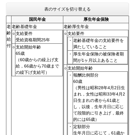
表のサイズを切り替える
国民年金
厚生年金保険
老
老齢基礎年金
老齢厚生年金
齢
○
支給要件
○
支給要件
給
受給資格期間25年
・
老齢基礎年金の支給要件を
付
満たしていること
○
支給開始年齢
65歳
・
厚生年金保険の被保険者期
（60歳からの繰上げ支
間が1ヶ月以上あること
給，66歳から70歳まで
○
支給開始年齢
の繰下げ支給可）
・
報酬比例部分
60歳
（男性は昭和28年4月2日生
まれ，女性は昭和33年4月2
日生まれの者から61歳と
し，以後，生年月日に応じ
て段階的に引き上げ，最終
的には65歳）
・
定額部分
生年月日に応じて，61歳か