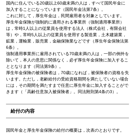
国内に住んでいる20歳以上60歳未満の人は，すべて国民年金に
加入することになっています（国民年金法第7条）。
これに対して，厚生年金は，民間雇用者を対象としています。
厚生年金保険が強制的に適用される事業所（強制適用事業所）
は，常時1人以上の従業員を使用する法人（株式会社，有限会社
等）や，常時5人以上の従業員を使用する製造業，土木建築業，
鉱業，運輸業，販売業，金融保険業などです（厚生年金保険法第
6条）。
強制適用事業所に雇用されている70歳未満の人は，一部の例外を
除いて，本人の意思に関係なく，必ず厚生年金保険に加入するこ
ととなります（同法第9条）。
厚生年金保険の被保険者は，70歳になれば，被保険者の資格を失
います。ただし，老齢給付の受給資格期間を満たしていない場合
には，その期間を満たすまで任意に厚生年金に加入することがで
きます（「高齢任意加入被保険者」。同法附則第4条の3）。
給付の内容
国民年金と厚生年金保険の給付の概要は，次表のとおりです。