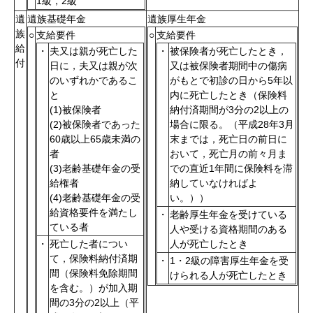
1級，2級
遺
遺族基礎年金
遺族厚生年金
族
○
支給要件
○
支給要件
給
・
夫又は親が死亡した
・
被保険者が死亡したとき，
付
日に，夫又は親が次
又は被保険者期間中の傷病
のいずれかであるこ
がもとで初診の日から5年以
と
内に死亡したとき（保険料
(1)被保険者
納付済期間が3分の2以上の
(2)被保険者であった
場合に限る。（平成28年3月
60歳以上65歳未満の
末までは，死亡日の前日に
者
おいて，死亡月の前々月ま
(3)老齢基礎年金の受
での直近1年間に保険料を滞
給権者
納していなければよ
(4)老齢基礎年金の受
い。））
給資格要件を満たし
・
老齢厚生年金を受けている
ている者
人や受ける資格期間のある
・
死亡した者につい
人が死亡したとき
て，保険料納付済期
・
1・2級の障害厚生年金を受
間（保険料免除期間
けられる人が死亡したとき
を含む。）が加入期
間の3分の2以上（平