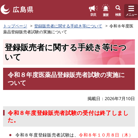
このページの本文へ
重要
防災
検索
メニュー
ペ
トップページ
登録販売者に関する手続き等について
令和８年度医
ー
薬品登録販売者試験の実施について
ジ
の
登録販売者に関する手続き等につ
先
頭
いて
で
す
。
令和８年度医薬品登録販売者試験の実施に
本
ついて
文
掲載日
2026年7月10日
令和８年度登録販売者試験の受付は終了しまし
た。
令和８年度登録販売者試験は、
令和８年１０月８日（木）