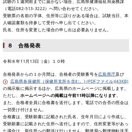
試験の１週間前までに届かない場合、広島県健康福祉局薬務課
（電話082-513-3222）へ問い合わせてください。
受験票の名前の字体、住所等に誤りがある場合は、試験当日、本
人確認書類を持参して受付へ申し出てください。
氏名、住所を変更した場合の申し出は必要ありません。
８ 合格発表
令和８年11月13日（金）１０時
合格発表からの１か月間は、合格者の受験番号を
広島県庁
及び
広島県各保健所（保健所支所を含む。) (PDFファイル)(43KB)
の掲示板に掲示するほか、広島県のホームページに掲載します。
​ただし、
ホームページへの掲載は午前11時以降になります
。
また、合格者全員に合格書を送付します。電話での合否の照会は
一切受け付けません。
合格書は、受験願書に記載された氏名、生年月日により作成し、
受験願書に記載された住所へ送付しますので、住所変更等があっ
た場合は、新住所への郵送は行いません。郵便局へ郵便物転送手