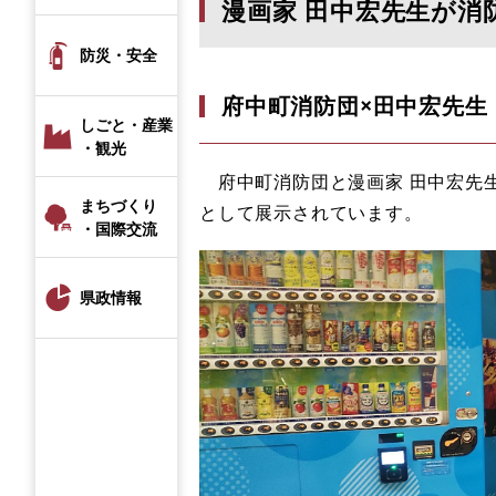
漫画家 田中宏先生が
防災・安全
府中町消防団×田中宏先生
しごと・産業
・観光
府中町消防団と漫画家 田中宏先
まちづくり
として展示されています。
・国際交流
県政情報