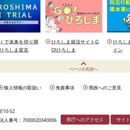
Ｉで未来を切り開
ひろしま就活サイトG
ひろし
ひろしま宣言
O!ひろしま
イン
ページの先頭へ
個人情報の取扱い
免責事項
県政へのご意見
10-52
県庁へのアクセス
サイ
法人番号：7000020340006