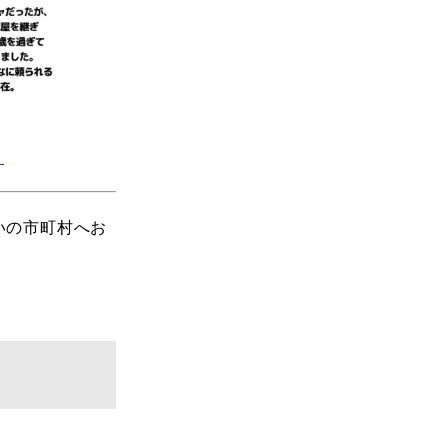
）
いの市町村へお