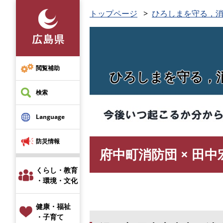
ペ
トップページ
ひろしまを守る，
ー
ジ
の
先
頭
閲覧補助
ひろしまを守る，
で
す
検索
。
Language
防災情報
府中町消防団 × 田中
本
文
くらし・教育
・環境・文化
健康・福祉
・子育て