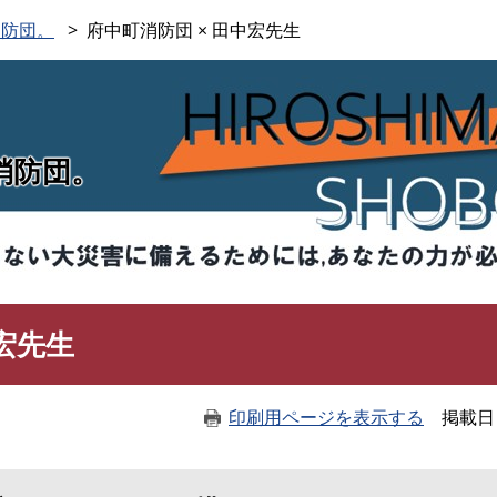
このページの本文へ
消防団。
府中町消防団 × 田中宏先生
消防団。
宏先生
印刷用ページを表示する
掲載日