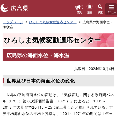
このページの本文へ
重要
防災
検索
メニュー
ペ
トップページ
ひろしま気候変動適応センター
広島県の海面水位・
ー
海水温
ジ
の
ひろしま気候変動適応センター
先
頭
で
広島県の海面水位・海水温
す
本
。
文
掲載日
2024年10月4日
世界及び日本の海面水位の変化
世界の平均海面水位の変動は、「気候変動に関する政府間パネ
ル（IPCC）第６次評価報告書（2021）」によると、1901～
2018 年の期間で20 [15～25]cm上昇したと推計されている。世
界平均海面水位の平均上昇率は、1901～1971年の期間は１年当