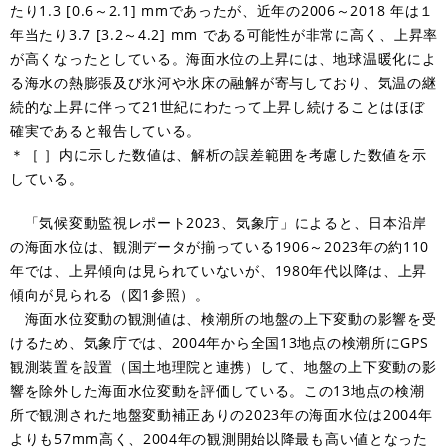
たり1.3 [0.6～2.1] mmであったが、近年の2006～2018 年は１
年当たり3.7 [3.2～4.2] mm である可能性が非常に高く、上昇率
が高くなったとしている。海面水位の上昇には、地球温暖化によ
る海水の熱膨張及び氷河や氷床の融解が寄与しており、気温の継
続的な上昇に伴って21世紀にわたって上昇し続けることはほぼ
確実であると報告している。
＊［ ］内に示した数値は、解析の誤差範囲を考慮した数値を示
している。
「気候変動監視レポート2023、気象庁」によると、日本沿岸
の海面水位は、観測データが揃っている1906～2023年の約110
年では、上昇傾向は見られていないが、1980年代以降は、上昇
傾向が見られる（図1参照）。
海面水位変動の観測値は、検潮所の地盤の上下変動の影響を受
けるため、気象庁では、2004年から全国13地点の検潮所にGPS
観測装置を設置（国土地理院と連携）して、地盤の上下変動の影
響を除外した海面水位変動を評価している。この13地点の検潮
所で観測された地盤変動補正ありの2023年の海面水位は2004年
よりも57mm高く、2004年の観測開始以降最も高い値となった