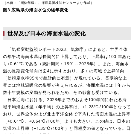
（出典：「潮位年報」、海岸昇降検知センターより作成）
図3 広島県の海面水位の経年変化
世界及び日本の海面水温の変化
「気候変動監視レポート2023、気象庁」によると、世界全体
の年平均海面水温は長期的に上昇しており、上昇率は100 年あた
り+0.61℃である（統計期間：1891～2023年）。また、海面水
温の長期変化傾向は図4に示すとおり、多くの海域で上昇傾向
（信頼度水準95％で統計的に有意）が現れている。長期的な上
昇には地球温暖化の影響が考えられるが、海面水温には十年から
数十年規模の変動が見られるため、その影響も受けている。
日本近海における、2023年までのおよそ100年間にわたる海
域平均海面水温（年平均）の上昇率は、+1.28℃/100年となって
おり、世界全体および北太平洋全体で平均した海面水温の上昇率
（+0.61℃、+0.64℃/100年）よりも大きい。この値は、日本の
気温の上昇率（+1.35℃/100年）と同程度の値となっている。日