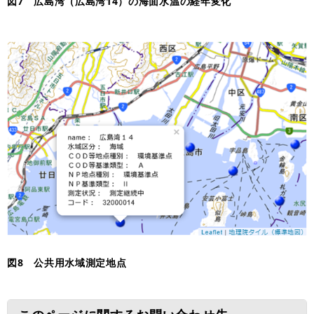
図7 広島湾（広島湾14）の海面水温の経年変化
図8 公共用水域測定地点