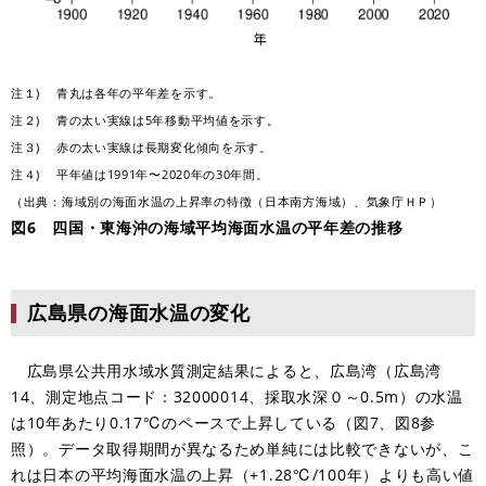
注１) 青丸は各年の平年差を示す。
注２) 青の太い実線は5年移動平均値を示す。
注３) 赤の太い実線は長期変化傾向を示す。
注４) 平年値は1991年〜2020年の30年間。
（出典：海域別の海面水温の上昇率の特徴（日本南方海域）、気象庁ＨＰ）
図6 四国・東海沖の海域平均海面水温の平年差の推移
広島県の海面水温の変化
広島県公共用水域水質測定結果によると、広島湾（広島湾
14、測定地点コード：32000014、採取水深０～0.5m）の水温
は10年あたり0.17℃のペースで上昇している（図7、図8参
照）。データ取得期間が異なるため単純には比較できないが、こ
れは日本の平均海面水温の上昇（+1.28℃/100年）よりも高い値