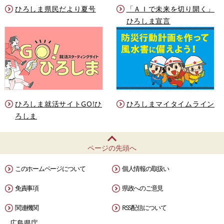
ひろしま県民だより夏号
「ＡＩで未来を切り開く」
ひろしま宣言
ひろしま就活サイトGO!ひ
ひろしまマイタイムライン
ろしま
ページの先頭へ
このホームページについて
個人情報の取扱い
免責事項
県政へのご意見
関連機関
RSS配信について
広島県庁