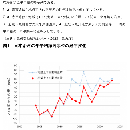
均海面水位平年差の時系列である。
注２) 青実線は4 地点平均の平年差の5 年移動平均値を示している。
注３) 赤実線は4 海域（1：北海道・東北地方の沿岸、2：関東・東海地方沿岸、
3：近畿～九州地方の太平洋側沿岸、4：北陸～九州地方東シナ海側沿岸）平均の
平年差の5 年移動平均値を示している。
（出典：気候変動監視レポート2023、気象庁）
図1 日本沿岸の年平均海面水位の経年変化