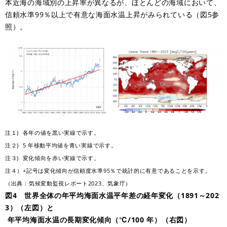
本近海の海域別の上昇率が異なるが、ほとんどの海域において、
信頼水準99％以上で有意な海面水温上昇がみられている（図5参
照）。
注１) 各年の値を黒い実線で示す。
注２) 5 年移動平均値を青い実線で示す。
注３) 変化傾向を赤い実線で示す。
注４）+記号は変化傾向が信頼度水準95％で統計的に有意であることを示す。
（出典：気候変動監視レポート2023、気象庁）
図4 世界全体の年平均海面水温平年差の経年変化（1891～202
3）（左図）と
年平均海面水温の長期変化傾向（℃/100 年）（右図）