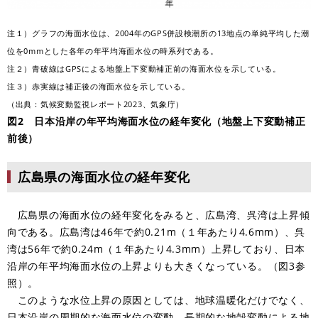
注１）グラフの海面水位は、2004年のGPS併設検潮所の13地点の単純平均した潮
位を0mmとした各年の年平均海面水位の時系列である。
注２）青破線はGPSによる地盤上下変動補正前の海面水位を示している。
注３）赤実線は補正後の海面水位を示している。
（出典：気候変動監視レポート2023、気象庁）
図2 日本沿岸の年平均海面水位の経年変化（地盤上下変動補正
前後）
広島県の海面水位の経年変化
広島県の海面水位の経年変化をみると、広島湾、呉湾は上昇傾
向である。広島湾は46年で約0.21m（１年あたり4.6mm）、呉
湾は56年で約0.24m（１年あたり4.3mm）上昇しており、日本
沿岸の年平均海面水位の上昇よりも大きくなっている。（図3参
照）。
このような水位上昇の原因としては、地球温暖化だけでなく、
日本沿岸の周期的な海面水位の変動、長期的な地殻変動による地