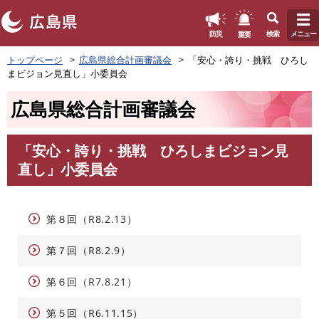
このページの本文へ
重要
防災
検索
メニュー
ペ
トップページ
広島県総合計画審議会
「安心・誇り・挑戦 ひろし
ー
まビジョン見直し」小委員会
ジ
の
広島県総合計画審議会
先
頭
で
「安心・誇り・挑戦 ひろしまビジョン見
す
本
直し」小委員会
。
文
第８回（R8.2.13）
第７回（R8.2.9）
第６回（R7.8.21）
第５回（R6.11.15）