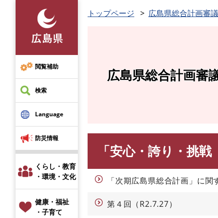
ペ
トップページ
広島県総合計画審
ー
ジ
の
先
頭
閲覧補助
広島県総合計画審
で
す
検索
。
Language
防災情報
「安心・誇り・挑戦
本
文
くらし・教育
・環境・文化
「次期広島県総合計画」に関
健康・福祉
第４回（R2.7.27）
・子育て