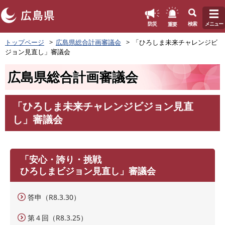
このページの本文へ
重要
防災
検索
メニュー
ペ
トップページ
広島県総合計画審議会
「ひろしま未来チャレンジビ
ー
ジョン見直し」審議会
ジ
の
広島県総合計画審議会
先
頭
で
「ひろしま未来チャレンジビジョン見直
す
本
し」審議会
。
文
「安心・誇り・挑戦
ひろしまビジョン見直し」審議会
答申（R8.3.30）
第４回（R8.3.25）