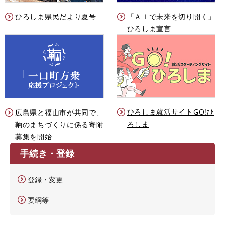
ひろしま県民だより夏号
「ＡＩで未来を切り開く」
ひろしま宣言
ひろしま就活サイトGO!ひ
広島県と福山市が共同で、
ろしま
鞆のまちづくりに係る寄附
募集を開始
手続き・登録
登録・変更
要綱等