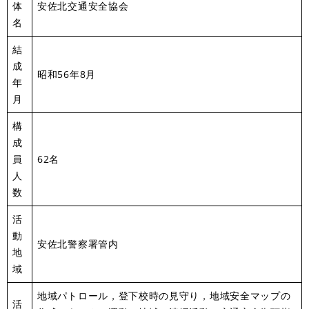
体
安佐北交通安全協会
名
結
成
昭和56年8月
年
月
構
成
員
62名
人
数
活
動
安佐北警察署管内
地
域
地域パトロール，登下校時の見守り，地域安全マップの
活