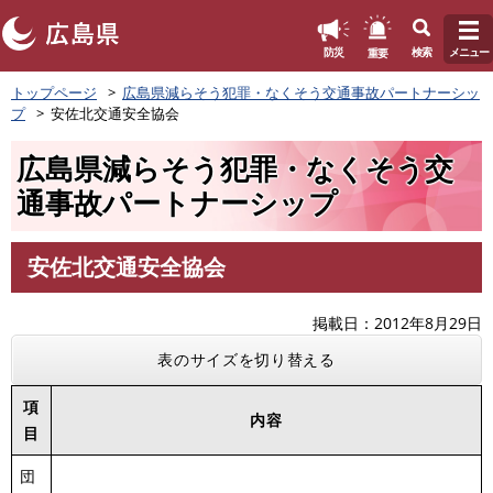
このページの本文へ
重要
防災
検索
メニュー
ペ
トップページ
広島県減らそう犯罪・なくそう交通事故パートナーシッ
ー
プ
安佐北交通安全協会
ジ
の
広島県減らそう犯罪・なくそう交
先
頭
通事故パートナーシップ
で
す
。
安佐北交通安全協会
本
文
掲載日
2012年8月29日
表のサイズを切り替える
項
内容
目
団