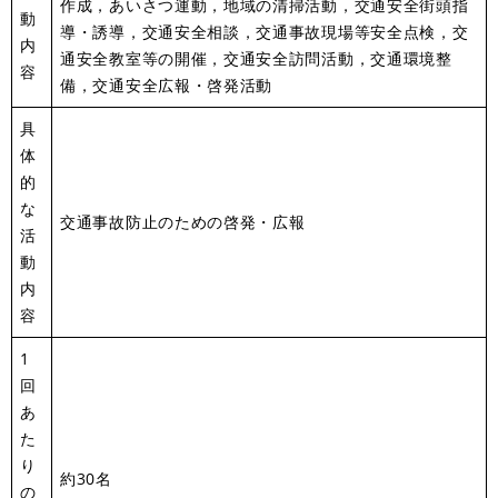
作成，あいさつ運動，地域の清掃活動，交通安全街頭指
動
導・誘導，交通安全相談，交通事故現場等安全点検，交
内
通安全教室等の開催，交通安全訪問活動，交通環境整
容
備，交通安全広報・啓発活動
具
体
的
な
交通事故防止のための啓発・広報
活
動
内
容
1
回
あ
た
り
約30名
の