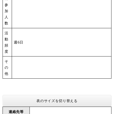
参
加
人
数
活
動
週6日
頻
度
そ
の
他
表のサイズを切り替える
連絡先等