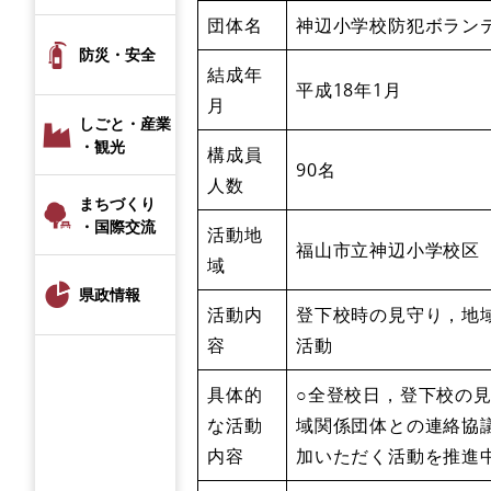
団体名
神辺小学校防犯ボラン
防災・安全
結成年
平成18年1月
月
しごと・産業
・観光
構成員
90名
人数
まちづくり
・国際交流
活動地
福山市立神辺小学校区
域
県政情報
活動内
登下校時の見守り，地
容
活動
具体的
○全登校日，登下校の
な活動
域関係団体との連絡協
内容
加いただく活動を推進