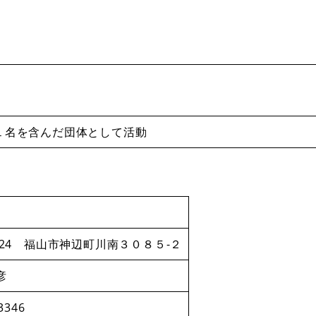
１名を含んだ団体として活動
2124 福山市神辺町川南３０８５-２
彦
3346