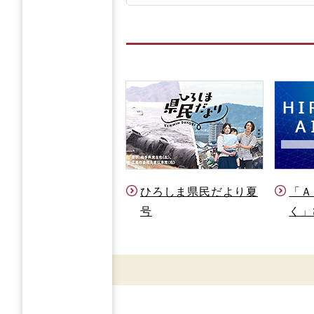
ひろしま県民だより夏
「Ａ
号
く」