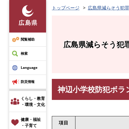
ペ
トップページ
広島県減らそう犯
ー
ジ
の
先
頭
閲覧補助
広島県減らそう犯
で
す
検索
。
Language
防災情報
神辺小学校防犯ボラ
本
文
くらし・教育
・環境・文化
健康・福祉
項目
・子育て