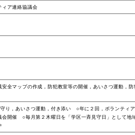
ティア連絡協議会
域安全マップの作成，防犯教室等の開催，あいさつ運動，防
見守り，あいさつ運動，付き添い ○年に２回，ボランティ
議会開催 ○毎月第２木曜日を「学区一斉見守日」として地
中