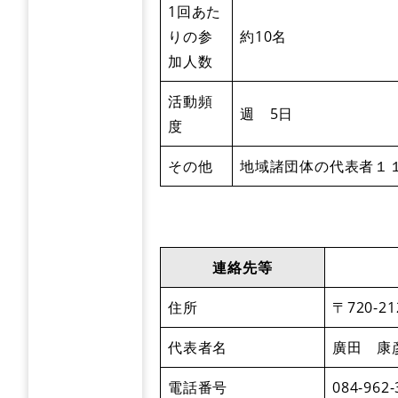
1回あた
りの参
約10名
加人数
活動頻
週 5日
度
その他
地域諸団体の代表者１
連絡先等
住所
〒720-
代表者名
廣田 康
電話番号
084-962-