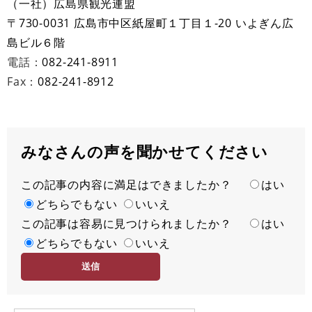
（一社）広島県観光連盟
〒730-0031 広島市中区紙屋町１丁目１-20​
いよぎん広
島ビル６階​
電話：
082-241-8911​
Fax：
082-241-8912​
みなさんの声を聞かせてください
この記事の内容に満足はできましたか？
満
はい
足
どちらでもない
いいえ
この記事は容易に見つけられましたか？
度
容
はい
易
どちらでもない
いいえ
度