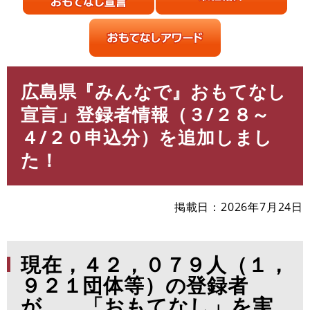
広島県『みんなで』おもてなし
本
文
宣言」登録者情報（３/２８～
４/２０申込分）を追加しまし
た！
掲載日
2026年7月24日
現在，４２，０７９人（１
，
９２１団体等）の登録者
が，
「おもてなし」を実