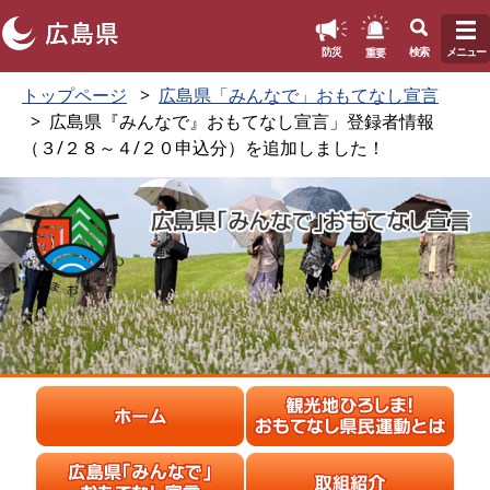
このページの本文へ
重要
防災
検索
メニュー
ペ
メ
トップページ
広島県「みんなで」おもてなし宣言
ー
ニ
広島県『みんなで』おもてなし宣言」登録者情報
ジ
ュ
（３/２８～４/２０申込分）を追加しました！
の
ー
先
を
頭
飛
で
ば
す
し
。
て
本
文
へ