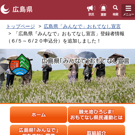
このページの本文へ
重要
防災
検索
メニュー
ペ
メ
トップページ
広島県「みんなで」おもてなし宣言
ー
ニ
「広島県『みんなで』おもてなし宣言」登録者情報
ジ
ュ
（６/５～６/２０申込分）を追加しました！
の
ー
先
を
頭
飛
で
ば
す
し
。
て
本
文
へ