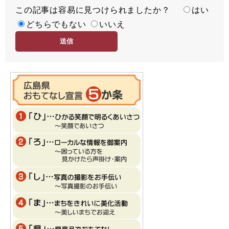
この記事は容易に見つけられましたか？
度
容
はい
易
どちらでもない
いいえ
度