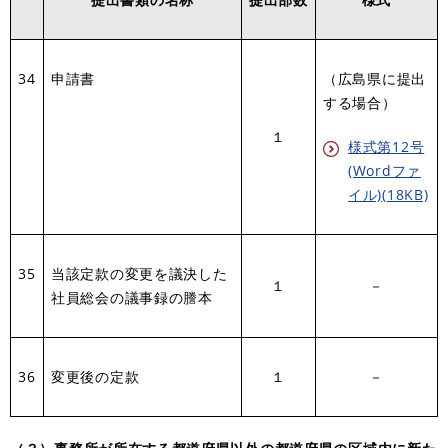
34
申請書
（広島県に提出
する場合）
１
様式第12号
(Wordファ
イル)(18KB)
35
当該定款の変更を議決した
１
－
社員総会の議事録の謄本
36
変更後の定款
１
－