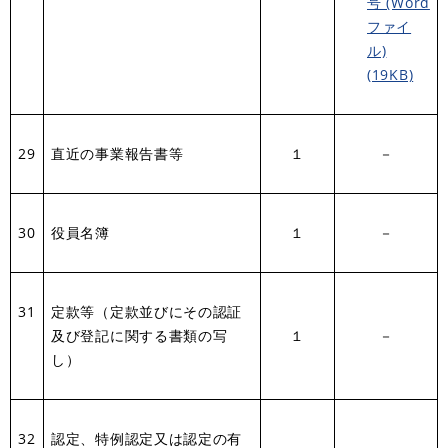
号 (Word
ファイ
ル)
(19KB)
29
直近の事業報告書等
１
－
30
役員名簿
１
－
31
定款等（定款並びにその認証
及び登記に関する書類の写
１
－
し）
32
認定、特例認定又は認定の有