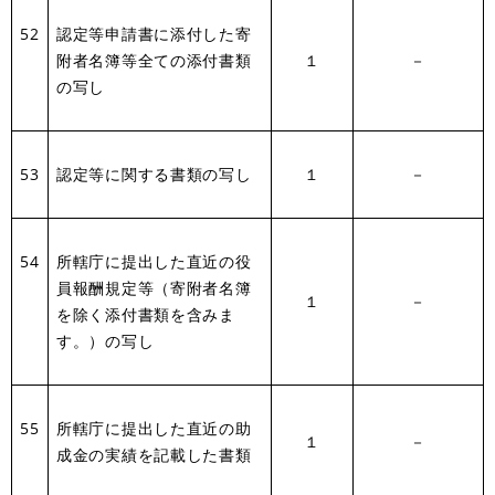
52
認定等申請書に添付した寄
附者名簿等全ての添付書類
１
－
の写し
53
認定等に関する書類の写し
１
－
54
所轄庁に提出した直近の役
員報酬規定等（寄附者名簿
１
－
を除く添付書類を含みま
す。）の写し
55
所轄庁に提出した直近の助
１
－
成金の実績を記載した書類