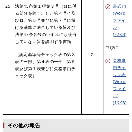
25
法第45条第１項第３号（ロに係
書式11
る部分を除く。）、第４号イ及
(Word
びロ、第５号並びに第７号に掲
ファイ
げる基準に適合している旨及び
ル)
法第47条各号のいずれにも該当
(52KB)
していない旨を説明する書類
並びに
（認定基準等チェック表の第３
２
欠格事
表の一部、第４表の一部、第５
由チェ
表及び第７表並びに欠格事由チ
ック表
ェック表）
(Word
ファイ
ル)
(16KB)
その他の報告