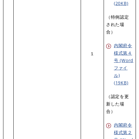
(20KB)
（特例認定
された場
合）
内閣府令
様式第４
１
号 (Word
ファイ
ル)
(19KB)
（認定を更
新した場
合）
内閣府令
様式第２