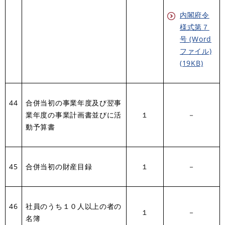
内閣府令
様式第７
号 (Word
ファイル)
(19KB)
44
合併当初の事業年度及び翌事
業年度の事業計画書並びに活
１
－
動予算書
45
合併当初の財産目録
１
－
46
社員のうち１０人以上の者の
１
－
名簿