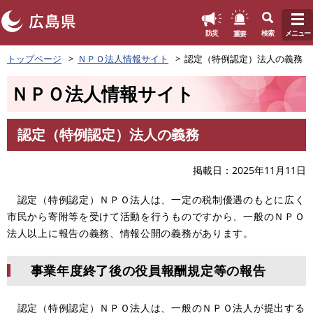
このページの本文へ
重要
防災
検索
メニュー
ペ
トップページ
ＮＰＯ法人情報サイト
認定（特例認定）法人の義務
ー
ジ
ＮＰＯ法人情報サイト
の
先
頭
認定（特例認定）法人の義務
で
本
す
文
。
掲載日
2025年11月11日
認定（特例認定）ＮＰＯ法人は、一定の税制優遇のもとに広く
市民から寄附等を受けて活動を行うものですから、一般のＮＰＯ
法人以上に報告の義務、情報公開の義務があります。
事業年度終了後の役員報酬規定等の報告
認定（特例認定）ＮＰＯ法人は、一般のＮＰＯ法人が提出する