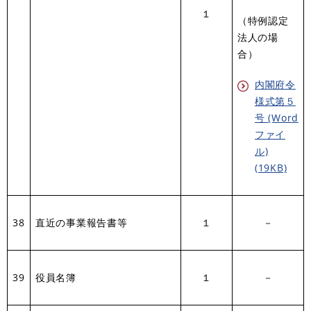
１
（特例認定
法人の場
合）
内閣府令
様式第５
号 (Word
ファイ
ル)
(19KB)
38
直近の事業報告書等
１
－
39
役員名簿
１
－