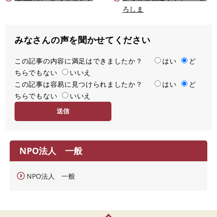
ろしま
みなさんの声を聞かせてください
この記事の内容に満足はできましたか？
満
はい
ど
ちらでもない
足
いいえ
この記事は容易に見つけられましたか？
度
容
はい
ど
ちらでもない
易
いいえ
度
NPO法人 一般
NPO法人 一般