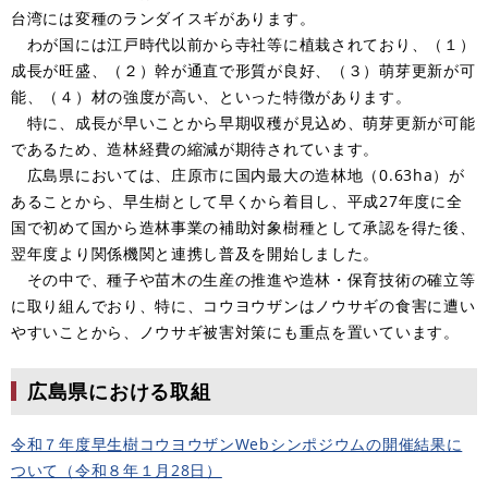
台湾には変種のランダイスギがあります。
わが国には江戸時代以前から寺社等に植栽されており、（１）
成長が旺盛、（２）幹が通直で形質が良好、（３）萌芽更新が可
能、（４）材の強度が高い、といった特徴があります。
特に、成長が早いことから早期収穫が見込め、萌芽更新が可能
であるため、造林経費の縮減が期待されています。
広島県においては、庄原市に国内最大の造林地（0.63ha）が
あることから、早生樹として早くから着目し、平成27年度に全
国で初めて国から造林事業の補助対象樹種として承認を得た後、
翌年度より関係機関と連携し普及を開始しました。
その中で、種子や苗木の生産の推進や造林・保育技術の確立等
に取り組んでおり、特に、コウヨウザンはノウサギの食害に遭い
やすいことから、ノウサギ被害対策にも重点を置いています。
広島県における取組
令和７年度早生樹コウヨウザンWebシンポジウムの開催結果に
ついて（令和８年１月28日）