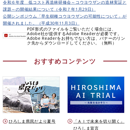
令和６年度 低コスト再造林研修会～コウヨウザンの造林実証と
課題～の開催結果について（令和７年1月29日）
公開シンポジウム「早生樹種コウヨウザンの可能性について」が
開催されました。（平成30年11月3日）
PDF形式のファイルをご覧いただく場合には、
Adobe社が提供するAdobe Readerが必要です。
Adobe Readerをお持ちでない方は、バナーのリン
ク先からダウンロードしてください。（無料）
おすすめコンテンツ
ひろしま県民だより夏号
「ＡＩで未来を切り開く」
ひろしま宣言