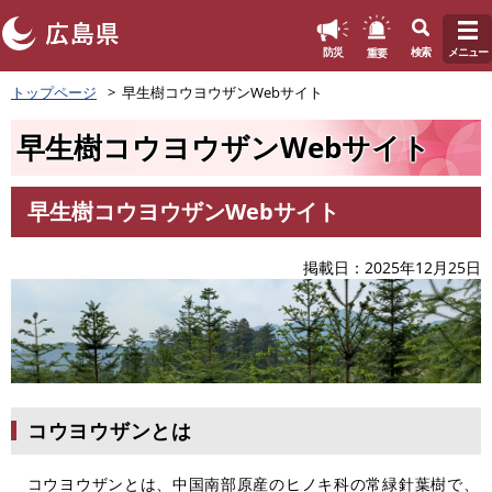
このページの本文へ
重要
防災
検索
メニュー
ペ
トップページ
早生樹コウヨウザンWebサイト
ー
ジ
早生樹コウヨウザンWebサイト
の
先
頭
早生樹コウヨウザンWebサイト
で
本
す
文
。
掲載日
2025年12月25日
コウヨウザンとは
コウヨウザンとは、中国南部原産のヒノキ科の常緑針葉樹で、