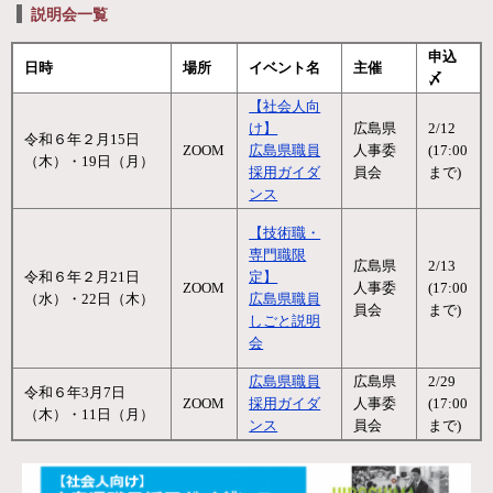
説明会一覧
申込
日時
場所
イベント名
主催
〆
【社会人向
け】
広島県
2/12
令和６年２月15日
ZOOM
広島県職員
人事委
​(17:00
（木）・19日（月）
採用ガイダ
員会
まで)
ンス
【技術職・
専門職限
広島県
2/13
令和６年２月21日
定】
ZOOM
人事委
​(17:00
（水）・22日（木）
広島県職員
員会
まで)
しごと説明
会
広島県職員
広島県
2/29
令和６年3月7日
ZOOM
採用ガイダ
人事委
​(17:00
（木）・11日（月）
ンス
員会
まで)