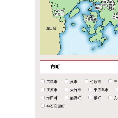
市町
広島市
呉市
竹原市
三
庄原市
大竹市
東広島市
海田町
熊野町
坂町
安
神石高原町