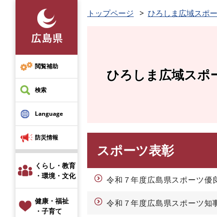
ペ
トップページ
ひろしま広域スポ
ー
ジ
の
先
頭
閲覧補助
ひろしま広域スポ
で
す
検索
。
Language
防災情報
スポーツ表彰
本
文
くらし・教育
・環境・文化
令和７年度広島県スポーツ優
健康・福祉
令和７年度広島県スポーツ知
・子育て