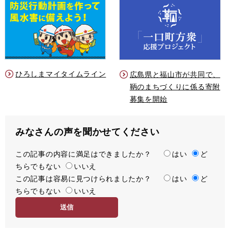
ひろしまマイタイムライン
広島県と福山市が共同で、
鞆のまちづくりに係る寄附
募集を開始
みなさんの声を聞かせてください
この記事の内容に満足はできましたか？
満
はい
ど
ちらでもない
足
いいえ
この記事は容易に見つけられましたか？
度
容
はい
ど
ちらでもない
易
いいえ
度