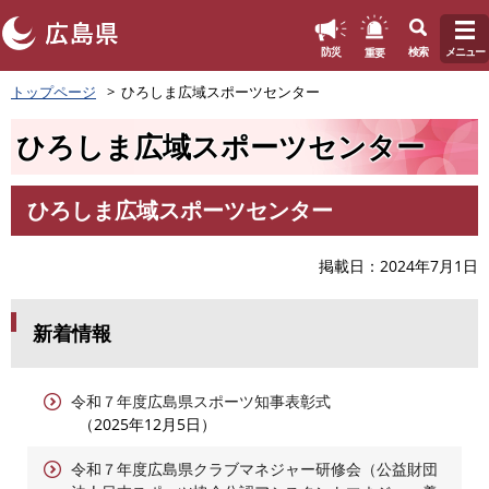
このページの本文へ
重要
防災
検索
メニュー
ペ
トップページ
ひろしま広域スポーツセンター
ー
ジ
ひろしま広域スポーツセンター
の
先
頭
ひろしま広域スポーツセンター
で
本
す
文
。
掲載日
2024年7月1日
新着情報
令和７年度広島県スポーツ知事表彰式
2025年12月5日
令和７年度広島県クラブマネジャー研修会（公益財団