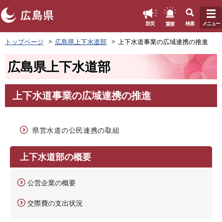
このページの本文へ
重要
防災
検索
メニュー
ペ
トップページ
広島県上下水道部
上下水道事業の広域連携の推進
ー
ジ
広島県上下水道部
の
先
頭
上下水道事業の広域連携の推進
で
本
す
文
。
県営水道の公民連携の取組
上下水道部の概要
公営企業の概要
交際費の支出状況