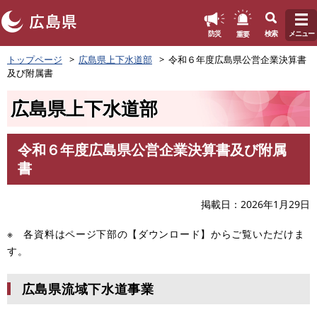
このページの本文へ
重要
防災
検索
メニュー
ペ
トップページ
広島県上下水道部
令和６年度広島県公営企業決算書
ー
及び附属書
ジ
の
広島県上下水道部
先
頭
で
令和６年度広島県公営企業決算書及び附属
す
本
書
。
文
掲載日
2026年1月29日
※ 各資料はページ下部の【ダウンロード】からご覧いただけま
す。
広島県流域下水道事業