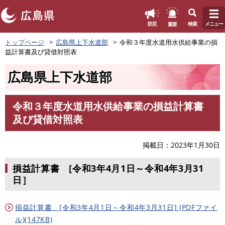
このページの本文へ
重要
防災
検索
メニュー
ペ
トップページ
広島県上下水道部
令和３年度水道用水供給事業の損
ー
益計算書及び貸借対照表
ジ
の
広島県上下水道部
先
頭
で
令和３年度水道用水供給事業の損益計算書
す
本
及び貸借対照表
。
文
掲載日
2023年1月30日
損益計算書 [令和3年4月1日～令和4年3月31
日］
損益計算書 [令和3年4月1日～令和4年3月31日] (PDFファイ
ル)(147KB)