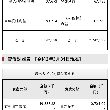
その他特別損失
37,673
特別利益
67,785
その他特別
当年度純利益
89,764
67,785
利益
合 計
2,742,138
合 計
2,742,138
貸借対照表 [令和2年3月31日現在]
表のサイズを切り替える
金額（千
金額（千
資産の部
負債の部
円）
円）
19,335,85
10,704,09
有形固定資産
固定負債
2
2