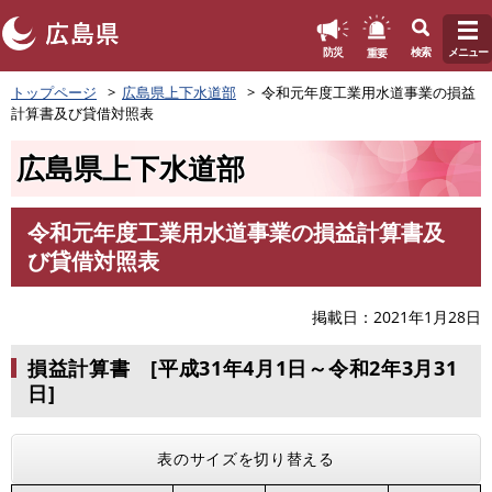
このページの本文へ
重要
防災
検索
メニュー
ペ
トップページ
広島県上下水道部
令和元年度工業用水道事業の損益
ー
計算書及び貸借対照表
ジ
の
広島県上下水道部
先
頭
で
令和元年度工業用水道事業の損益計算書及
す
本
び貸借対照表
。
文
掲載日
2021年1月28日
損益計算書 [平成31年4月1日～令和2年3月31
日]
表のサイズを切り替える