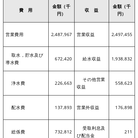
金額（千
金額（千
費 用
収 益
円）
円）
営業費用
2,487,967
営業収益
2,497,455
取水，貯水及び
672,420
給水収益
1,938,832
導水費
その他営業
浄水費
226,663
558,623
収益
配水費
137,893
営業外収益
176,898
受取利息及
総係費
732,812
211
び配当金