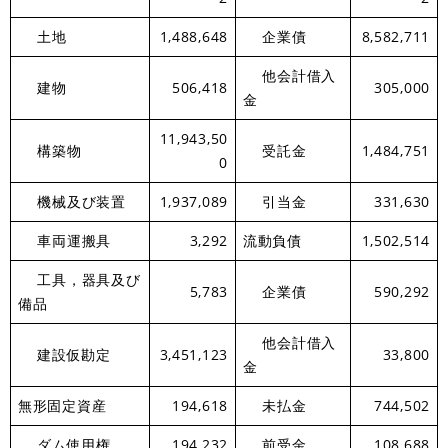
土地
1,488,648
企業債
8,582,711
他会計借入
建物
506,418
305,000
金
11,943,50
構築物
受託金
1,484,751
0
機械及び装置
1,937,089
引当金
331,630
車両運搬具
3,292
流動負債
1,502,514
工具，器具及び
5,783
企業債
590,292
備品
他会計借入
建設仮勘定
3,451,123
33,800
金
無形固定資産
194,618
未払金
744,502
ダム使用権
194,232
前受金
108,688