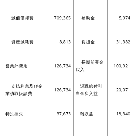
減価償却費
709,365
補助金
5,974
資産減耗費
8,813
負担金
31,382
長期前受金
営業外費用
126,734
100,921
戻入
支払利息及び企
退職給付引
126,734
20,071
業債取扱諸費
当金戻入益
特別損失
37,673
雑収益
18,340