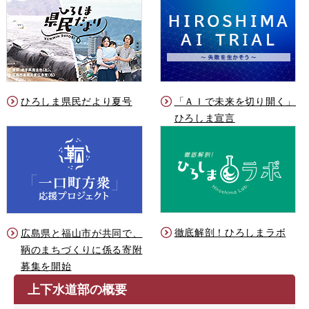
ひろしま県民だより夏号
「ＡＩで未来を切り開く」
ひろしま宣言
徹底解剖！ひろしまラボ
広島県と福山市が共同で、
鞆のまちづくりに係る寄附
募集を開始
上下水道部の概要