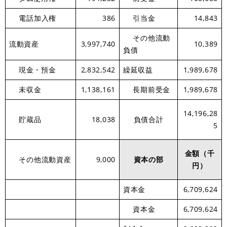
電話加入権
386
引当金
14,843
その他流動
流動資産
3,997,740
10,389
負債
現金・預金
2,832,542
繰延収益
1,989,678
未収金
1,138,161
長期前受金
1,989,678
14,196,28
貯蔵品
18,038
負債合計
5
金額（千
その他流動資産
9,000
資本の部
円）
資本金
6,709,624
資本金
6,709,624