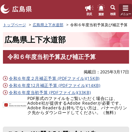
このページの本文へ
重要
防災
検索
メニュー
ペ
トップページ
広島県上下水道部
令和６年度当初予算及び補正予算
ー
ジ
広島県上下水道部
の
先
頭
令和６年度当初予算及び補正予算
で
本
す
文
。
掲載日
2025年3月17日
令和６年度２月補正予算 (PDFファイル)(15KB)
令和６年度12月補正予算 (PDFファイル)(14KB)
令和６年度当初予算 (PDFファイル)(33KB)
PDF形式のファイルをご覧いただく場合には、
Adobe社が提供するAdobe Readerが必要です。
Adobe Readerをお持ちでない方は、バナーのリン
ク先からダウンロードしてください。（無料）