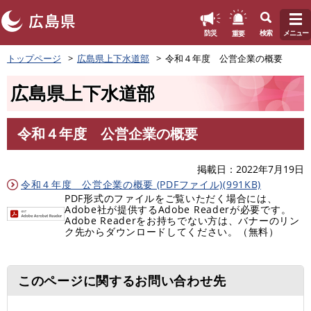
このページの本文へ
重要
防災
検索
メニュー
ペ
トップページ
広島県上下水道部
令和４年度 公営企業の概要
ー
ジ
広島県上下水道部
の
先
頭
令和４年度 公営企業の概要
で
本
す
文
。
掲載日
2022年7月19日
令和４年度 公営企業の概要 (PDFファイル)(991KB)
PDF形式のファイルをご覧いただく場合には、
Adobe社が提供するAdobe Readerが必要です。
Adobe Readerをお持ちでない方は、バナーのリン
ク先からダウンロードしてください。（無料）
このページに関するお問い合わせ先