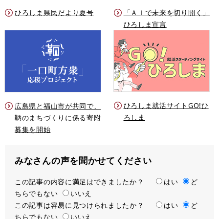
ひろしま県民だより夏号
「ＡＩで未来を切り開く」
ひろしま宣言
ひろしま就活サイトGO!ひ
広島県と福山市が共同で、
ろしま
鞆のまちづくりに係る寄附
募集を開始
みなさんの声を聞かせてください
この記事の内容に満足はできましたか？
満
はい
ど
ちらでもない
足
いいえ
この記事は容易に見つけられましたか？
度
容
はい
ど
ちらでもない
易
いいえ