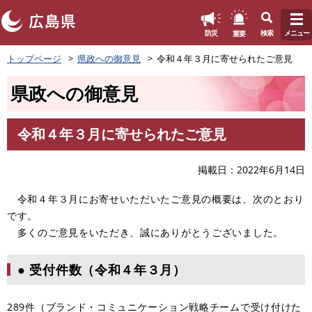
このページの本文へ
重要
防災
検索
メニュー
ペ
トップページ
県政への御意見
令和４年３月に寄せられたご意見
ー
ジ
県政への御意見
の
先
頭
令和４年３月に寄せられたご意見
で
本
す
文
。
掲載日
2022年6月14日
令和４年３月にお寄せいただいたご意見の概要は、次のとおり
です。
多くのご意見をいただき、誠にありがとうございました。
● 受付件数（令和４年３月）
289件（ブランド・コミュニケーション戦略チームで受け付けた