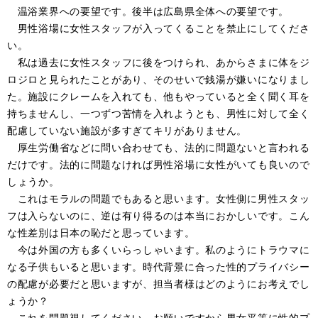
温浴業界への要望です。後半は広島県全体への要望です。
男性浴場に女性スタッフが入ってくることを禁止にしてくださ
い。
私は過去に女性スタッフに後をつけられ、あからさまに体をジ
ロジロと見られたことがあり、そのせいで銭湯が嫌いになりまし
た。施設にクレームを入れても、他もやっていると全く聞く耳を
持ちませんし、一つずつ苦情を入れようとも、男性に対して全く
配慮していない施設が多すぎてキリがありません。
厚生労働省などに問い合わせても、法的に問題ないと言われる
だけです。法的に問題なければ男性浴場に女性がいても良いので
しょうか。
これはモラルの問題でもあると思います。女性側に男性スタッ
フは入らないのに、逆は有り得るのは本当におかしいです。こん
な性差別は日本の恥だと思っています。
今は外国の方も多くいらっしゃいます。私のようにトラウマに
なる子供もいると思います。時代背景に合った性的プライバシー
の配慮が必要だと思いますが、担当者様はどのようにお考えでし
ょうか？
これを問題視してください。お願いですから男女平等に性的プ