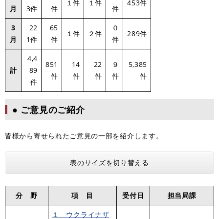
１件
１件
453件
月
3件
件
件
3
22
65
０
１件
２件
289件
月
1件
件
件
4,4
851
14
22
９
5,385
計
89
件
件
件
件
件
件
● ご意見のご紹介
皆様から寄せられたご意見の一部を紹介します。
表のサイズを切り替える
分 野
項 目
受付日
担当局課
１ ウクライナザ