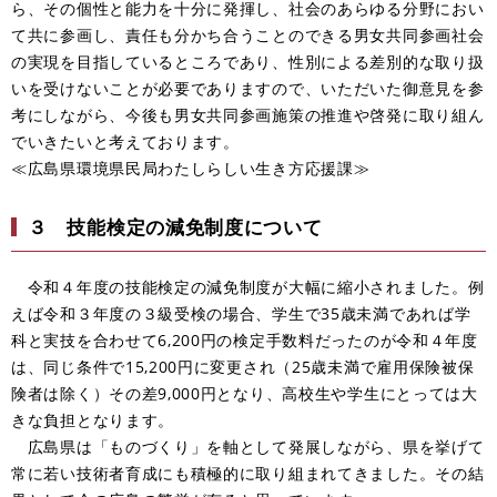
ら、その個性と能力を十分に発揮し、社会のあらゆる分野におい
て共に参画し、責任も分かち合うことのできる男女共同参画社会
の実現を目指しているところであり、性別による差別的な取り扱
いを受けないことが必要でありますので、いただいた御意見を参
考にしながら、今後も男女共同参画施策の推進や啓発に取り組ん
でいきたいと考えております。
≪広島県環境県民局わたしらしい生き方応援課≫
３ 技能検定の減免制度について
令和４年度の技能検定の減免制度が大幅に縮小されました。例
えば令和３年度の３級受検の場合、学生で35歳未満であれば学
科と実技を合わせて6,200円の検定手数料だったのが令和４年度
は、同じ条件で15,200円に変更され（25歳未満で雇用保険被保
険者は除く）その差9,000円となり、高校生や学生にとっては大
きな負担となります。
広島県は「ものづくり」を軸として発展しながら、県を挙げて
常に若い技術者育成にも積極的に取り組まれてきました。その結