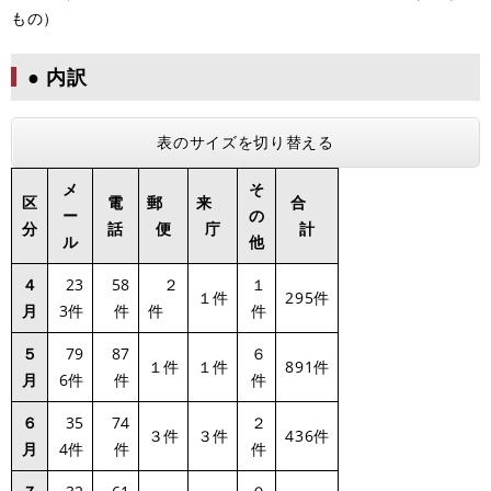
もの）
● 内訳
表のサイズを切り替える
メ
そ
区
電
郵
来
合
ー
の
分
話
便
庁
計
ル
他
４
23
58
２
１
１件
295件
月
3件
件
件
件
５
79
87
６
１件
１件
891件
月
6件
件
件
６
35
74
２
３件
３件
436件
月
4件
件
件