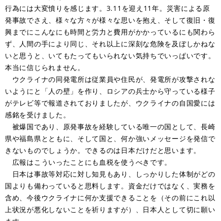
行為には大変憤りを感じます。3.11を迎え11年。災害による原
発事故でさえ、様々な方々が様々な思いを抱え、そして復旧・復
興までにこんなにも時間と労力と費用がかかっているにも関わら
ず、人間の手により同じ、それ以上に深刻な危険を及ぼしかねな
いと思うと、いてもたってもいられない気持ちでいっぱいです。
本当に信じられません。
ウクライナの同発電所は従業員や住民が、発電所が攻撃されな
いようにと「人の壁」を作り、ロシアの兵士から守っている様子
がテレビ等で報道されておりましたが、ウクライナの自国愛には
感銘を受けました。
被爆国であり、原発事故を経験している唯一の国として、長崎
県や福島県とともに、そして国と、何か強いメッセージを発信で
きないものでしょうか。できるのは日本だけだと思います。
広報はこういったことにも血税を使うべきです。
日本は事故等対応に対し知見もあり、しっかりした体制がどの
国よりも備わっていると思料します。資金だけではなく、実務を
含め、今後ウクライナに何か支援できることを（その前にこれ以
上状況が悪化しないことを祈りますが）、日本人として切に願い