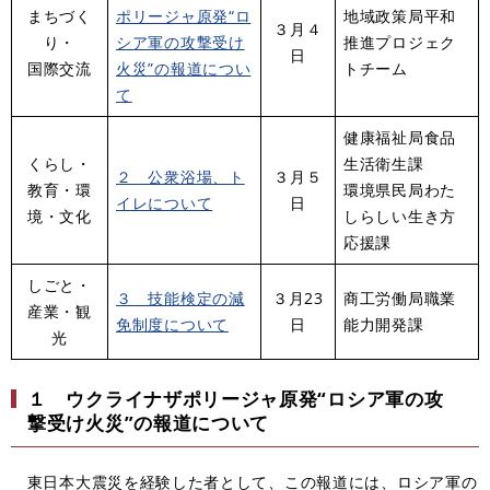
まちづく
ポリージャ原発“ロ
地域政策局平和
３月４
り・
シア軍の攻撃受け
推進プロジェク
日
国際交流
火災”の報道につい
トチーム
て
健康福祉局食品
くらし・
生活衛生課
２ 公衆浴場、ト
３月５
教育・環
環境県民局わた
イレについて
日
境・文化
しらしい生き方
応援課
しごと・
３ 技能検定の減
３月23
商工労働局職業
産業・観
免制度について
日
能力開発課
光
１ ウクライナザポリージャ原発“ロシア軍の攻
撃受け火災”の報道について
東日本大震災を経験した者として、この報道には、ロシア軍の