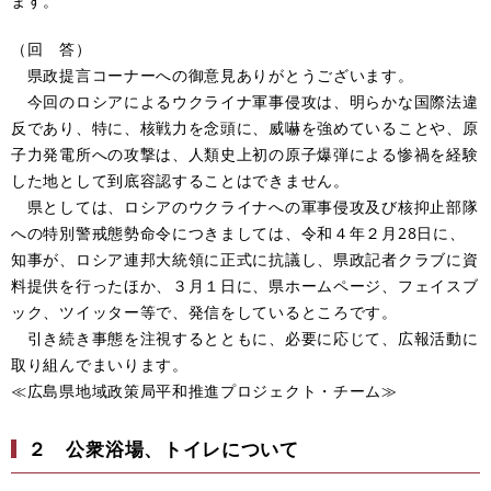
ます。
（回 答）
県政提言コーナーへの御意見ありがとうございます。
今回のロシアによるウクライナ軍事侵攻は、明らかな国際法違
反であり、特に、核戦力を念頭に、威嚇を強めていることや、原
子力発電所への攻撃は、人類史上初の原子爆弾による惨禍を経験
した地として到底容認することはできません。
県としては、ロシアのウクライナへの軍事侵攻及び核抑止部隊
への特別警戒態勢命令につきましては、令和４年２月28日に、
知事が、ロシア連邦大統領に正式に抗議し、県政記者クラブに資
料提供を行ったほか、３月１日に、県ホームページ、フェイスブ
ック、ツイッター等で、発信をしているところです。
引き続き事態を注視するとともに、必要に応じて、広報活動に
取り組んでまいります。
≪広島県地域政策局平和推進プロジェクト・チーム≫
２
公衆浴場、トイレについて