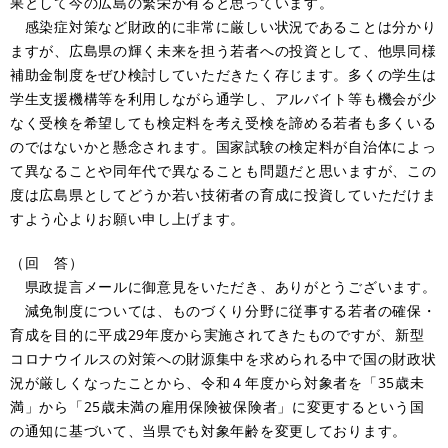
果として今の広島の繁栄が有ると思っています。
感染症対策など財政的に非常に厳しい状況であることは分かり
ますが、広島県の輝く未来を担う若者への投資として、他県同様
補助金制度をぜひ検討していただきたく存じます。多くの学生は
学生支援機構等を利用しながら通学し、アルバイト等も機会が少
なく受検を希望しても検定料を考え受検を諦める若者も多くいる
のではないかと懸念されます。国家試験の検定料が自治体によっ
て異なることや同年代で異なることも問題だと思いますが、この
度は広島県としてどうか若い技術者の育成に投資していただけま
すよう心よりお願い申し上げます。
（回 答）
県政提言メールに御意見をいただき、ありがとうございます。
減免制度については、ものづくり分野に従事する若者の確保・
育成を目的に平成29年度から実施されてきたものですが、新型
コロナウイルスの対策への財源集中を求められる中で国の財政状
況が厳しくなったことから、令和４年度から対象者を「35歳未
満」から「25歳未満の雇用保険被保険者」に変更するという国
の通知に基づいて、当県でも対象年齢を変更しております。