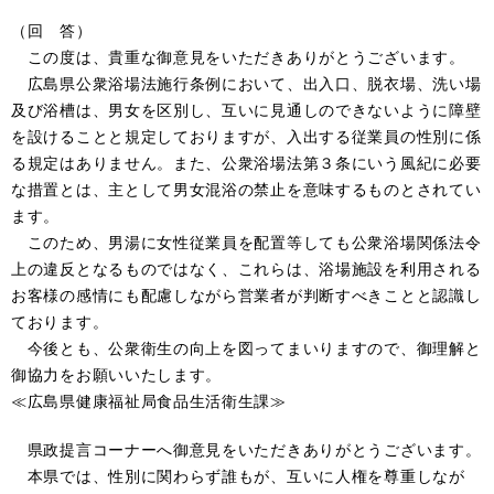
（回 答）
この度は、貴重な御意見をいただきありがとうございます。
広島県公衆浴場法施行条例において、出入口、脱衣場、洗い場
及び浴槽は、男女を区別し、互いに見通しのできないように障壁
を設けることと規定しておりますが、入出する従業員の性別に係
る規定はありません。また、公衆浴場法第３条にいう風紀に必要
な措置とは、主として男女混浴の禁止を意味するものとされてい
ます。
このため、男湯に女性従業員を配置等しても公衆浴場関係法令
上の違反となるものではなく、これらは、浴場施設を利用される
お客様の感情にも配慮しながら営業者が判断すべきことと認識し
ております。
今後とも、公衆衛生の向上を図ってまいりますので、御理解と
御協力をお願いいたします。
≪広島県健康福祉局食品生活衛生課≫
県政提言コーナーへ御意見をいただきありがとうございます。
本県では、性別に関わらず誰もが、互いに人権を尊重しなが