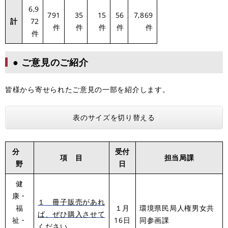
6,9
791
35
15
56
7,869
計
72
件
件
件
件
件
件
● ご意見のご紹介
皆様から寄せられたご意見の一部を紹介します。
表のサイズを切り替える
分
受付
項 目
担当局課
野
日
健
康・
１ 冊子販売があれ
福
１月
環境県民局人権男女共
ば、ぜひ購入させて
祉・
16日
同参画課
ください