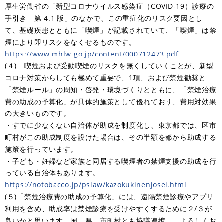
厚生労働省の「新型コロナウイルス感染症（COVID-19）診療の
手引き 第 4.1 版」のなかで、この重症化のリスク要因とし
て、基礎疾患とともに「喫煙」が記載されていて、「喫煙」は禁
煙により即リスクをなくせるものです。
https://www.mhlw.go.jp/content/000712473.pdf
(４) 喫煙および受動喫煙のリスクを無くしていくことが、新型
コロナ対策からしても極めて重要で、1項、および禁煙勧奨と
「禁煙ルール」の周知・啓発・環境づくりとともに、「禁煙治療
費の助成の予算化」が具体的施策として優れており、費用対効果
の大きいものです。
・すでに少なくない自治体が助成を制度化し、東京都では、区市
町村がこの助成制度を設けた場合は、その半額を都から助成する
施策を行っています。
・子ども・妊婦など家族と同居する喫煙者の禁煙支援の助成を行
っている自治体もあります。
https://notobacco.jp/pslaw/kazokukinenjosei.html
(５)「禁煙治療費の助成の予算化」には、遠隔禁煙診療やアプリ
利用を含め、助成率は禁煙診療を受けやすくするために２/３が
良いかと思います。国、県、市町村とも協議連携し、よろしくお