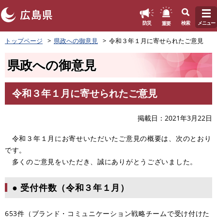
このページの本文へ
重要
防災
検索
メニュー
ペ
トップページ
県政への御意見
令和３年１月に寄せられたご意見
ー
ジ
県政への御意見
の
先
頭
令和３年１月に寄せられたご意見
で
本
す
文
。
掲載日
2021年3月22日
令和３年１月にお寄せいただいたご意見の概要は、次のとおり
です。
多くのご意見をいただき、誠にありがとうございました。
● 受付件数（令和３年１月）
653件（ブランド・コミュニケーション戦略チームで受け付けた