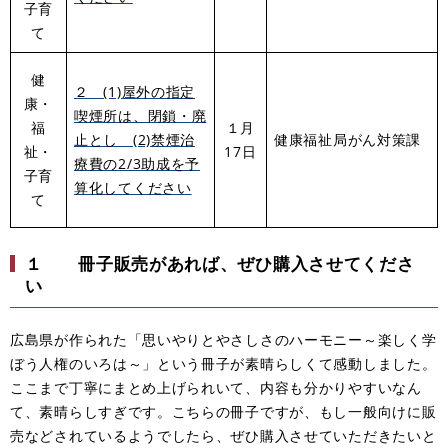
子育
て
健
２ (1)屋外の指定
康・
喫煙所は、閉鎖・廃
福
１月
止とし (2)禁煙治
健康福祉局がん対策課
祉・
17日
療費の2/3助成を予
子育
算化してください
て
１
冊子販売があれば、ぜひ購入させてくださ
い
広島県が作られた「思いやりとやさしさのハーモニー～楽しく学
ぼう人権のいろは～」という冊子が素晴らしくて感動しました。
ここまで丁寧にまとめ上げられいて、内容も分かりやすいなん
て、素晴らしすぎです。こちらの冊子ですが、もし一般向けに販
売などされているようでしたら、ぜひ購入させていただきたいと