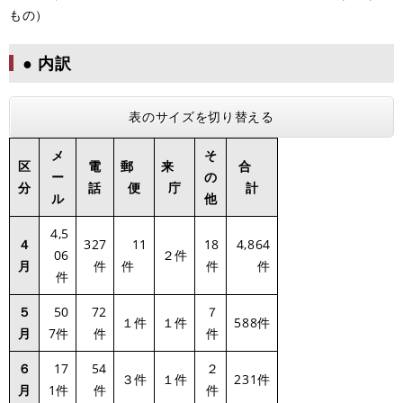
もの）
● 内訳
表のサイズを切り替える
メ
そ
区
電
郵
来
合
ー
の
分
話
便
庁
計
ル
他
4,5
４
327
11
18
4,864
06
２件
月
件
件
件
件
件
５
50
72
７
１件
１件
588件
月
7件
件
件
６
17
54
２
３件
１件
231件
月
1件
件
件