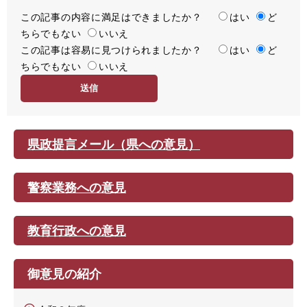
この記事の内容に満足はできましたか？
満
はい
ど
ちらでもない
足
いいえ
この記事は容易に見つけられましたか？
度
容
はい
ど
ちらでもない
易
いいえ
度
県政提言メール（県への意見）
警察業務への意見
教育行政への意見
御意見の紹介