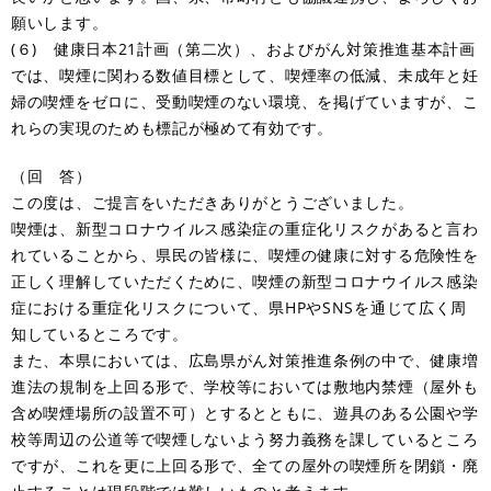
願いします。
(６) 健康日本21計画（第二次）、およびがん対策推進基本計画
では、喫煙に関わる数値目標として、喫煙率の低減、未成年と妊
婦の喫煙をゼロに、受動喫煙のない環境、を掲げていますが、こ
れらの実現のためも標記が極めて有効です。
（回 答）
この度は、ご提言をいただきありがとうございました。
喫煙は、新型コロナウイルス感染症の重症化リスクがあると言わ
れていることから、県民の皆様に、喫煙の健康に対する危険性を
正しく理解していただくために、喫煙の新型コロナウイルス感染
症における重症化リスクについて、県HPやSNSを通じて広く周
知しているところです。
また、本県においては、広島県がん対策推進条例の中で、健康増
進法の規制を上回る形で、学校等においては敷地内禁煙（屋外も
含め喫煙場所の設置不可）とするとともに、遊具のある公園や学
校等周辺の公道等で喫煙しないよう努力義務を課しているところ
ですが、これを更に上回る形で、全ての屋外の喫煙所を閉鎖・廃