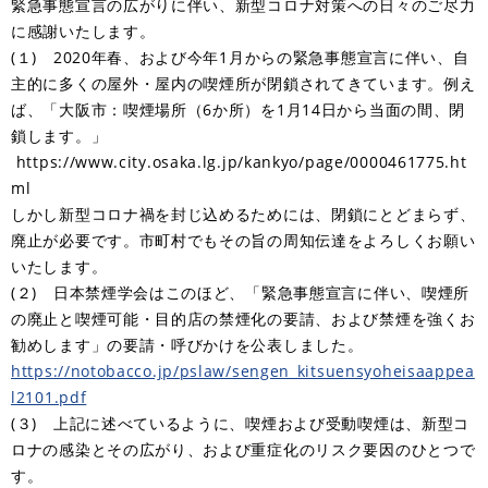
緊急事態宣言の広がりに伴い、新型コロナ対策への日々のご尽力
に感謝いたします。
(１) 2020年春、および今年1月からの緊急事態宣言に伴い、自
主的に多くの屋外・屋内の喫煙所が閉鎖されてきています。例え
ば、「大阪市：喫煙場所（6か所）を1月14日から当面の間、閉
鎖します。」
https://www.city.osaka.lg.jp/kankyo/page/0000461775.ht
ml
しかし新型コロナ禍を封じ込めるためには、閉鎖にとどまらず、
廃止が必要です。市町村でもその旨の周知伝達をよろしくお願い
いたします。
(２) 日本禁煙学会はこのほど、「緊急事態宣言に伴い、喫煙所
の廃止と喫煙可能・目的店の禁煙化の要請、および禁煙を強くお
勧めします」の要請・呼びかけを公表しました。
https://notobacco.jp/pslaw/sengen_kitsuensyoheisaappea
l2101.pdf
(３) 上記に述べているように、喫煙および受動喫煙は、新型コ
ロナの感染とその広がり、および重症化のリスク要因のひとつで
す。