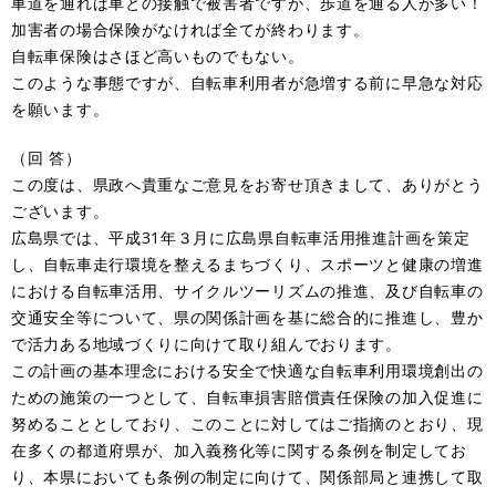
車道を通れば車との接触で被害者ですが、歩道を通る人が多い！
加害者の場合保険がなければ全てが終わります。
自転車保険はさほど高いものでもない。
このような事態ですが、自転車利用者が急増する前に早急な対応
を願います。
（回 答）
この度は、県政へ貴重なご意見をお寄せ頂きまして、ありがとう
ございます。
広島県では、平成31年３月に広島県自転車活用推進計画を策定
し、自転車走行環境を整えるまちづくり、スポーツと健康の増進
における自転車活用、サイクルツーリズムの推進、及び自転車の
交通安全等について、県の関係計画を基に総合的に推進し、豊か
で活力ある地域づくりに向けて取り組んでおります。
この計画の基本理念における安全で快適な自転車利用環境創出の
ための施策の一つとして、自転車損害賠償責任保険の加入促進に
努めることとしており、このことに対してはご指摘のとおり、現
在多くの都道府県が、加入義務化等に関する条例を制定してお
り、本県においても条例の制定に向けて、関係部局と連携して取