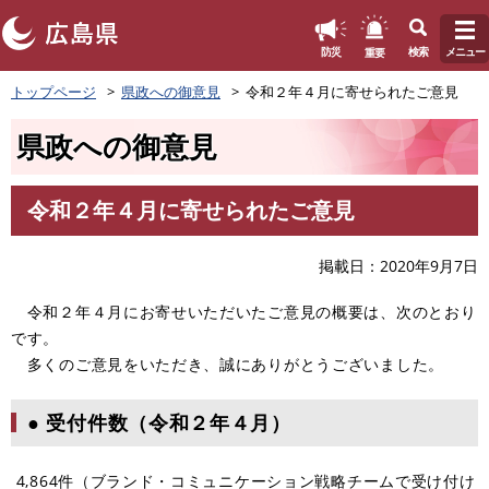
このページの本文へ
重要
防災
検索
メニュー
ペ
トップページ
県政への御意見
令和２年４月に寄せられたご意見
ー
ジ
県政への御意見
の
先
頭
令和２年４月に寄せられたご意見
で
本
す
文
。
掲載日
2020年9月7日
令和２年４月にお寄せいただいたご意見の概要は、次のとおり
です。
多くのご意見をいただき、誠にありがとうございました。
● 受付件数（令和２年４月）
4,864件（ブランド・コミュニケーション戦略チームで受け付け