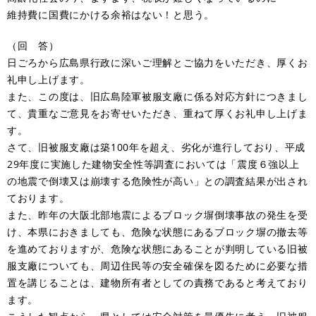
維持費に国費にかける余裕はない！と思う。
（回 答）
日ごろから広島県行政に深いご理解とご協力をいただき、厚くお
礼申し上げます。
また、この度は、旧広島陸軍被服支廠に係る対応方針につきまし
て、貴重なご意見をお寄せいただき、重ねて厚くお礼申し上げま
す。
さて、旧被服支廠は築100年を超え、劣化が進行しており、平成
29年度に実施した建物安全性等調査においては「震度６強以上
の地震で倒壊又は崩壊する危険性が高い」との調査結果が出され
ております。
また、昨年の大阪北部地震によるブロック塀倒壊事故の発生を受
け、本県におきましても、危険な状態にあるブロック塀の撤去等
を進めておりますが、危険な状態にあることが判明している旧被
服支廠についても、周辺住民等の安全確保を図るために必要な措
置を講じることは、建物所有者としての責務であると考えており
ます。