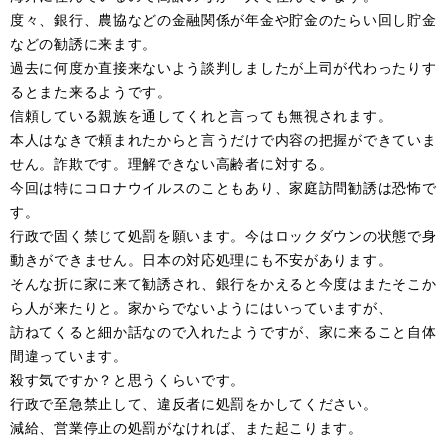
度々、銀行、農協などの金融関係が年金や貯金のたらい回し貯金
などの勧誘に来ます。
過去に何度か直接来ないよう談判しましたが上司が代わったりす
るとまた来るようです。
信頼している親族を通してくれと言っても無視されます。
本人はなきで頼まれたからと言うだけで内容の把握ができていま
せん。詐欺です。理解できない高齢者に対する。
今回は特にコロナウイルスのこともあり、家庭訪問勧誘は恐怖で
す。
行政で固く禁じて処罰を願います。今はロックダウンの状態で身
動きができません。日本の対応処理にも不安があります。
そんな折に家に来て勧誘され、銀行をかえると今度はまたそこか
ら人が来たりと。家からでないようにはいっていますが、
訪ねてくると細か話なので入れたようですが、家に来ること自体
間違っています。
殺す気ですか？と思うくらいです。
行政で至急禁止して、違反者に処罰をかしてください。
減給、営業停止の処罰がなければ、また起こります。