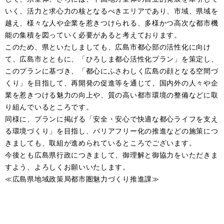
いく、活力と求心力の核となるべきエリアであり、市域、県域を
越え、様々な人や企業を惹きつけられる、多様かつ高次な都市機
能の集積を図っていく必要があると考えております。
このため、県といたしましても、広島市都心部の活性化に向け
て、広島市とともに、「ひろしま都心活性化プラン」を策定し、
このプランに基づき、「都心にふさわしく広島の顔となる空間づ
くり」を目指して、再開発の促進等を通じて、国内外の人々や企
業を惹きつける魅力の向上や、質の高い都市環境の整備などに取
り組んでいるところです。
同様に、プランに掲げる「安全・安心で快適な都心ライフを支え
る環境づくり」を目指し、バリアフリー化の推進などの施策につ
きましても、取組が進められているところでございます。
今後とも広島県行政につきまして、御理解と御協力をいただきま
すよう、よろしくお願いいたします。
≪広島県地域政策局都市圏魅力づくり推進課≫