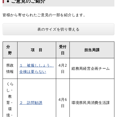
● ご意見のご紹介
皆様から寄せられたご意見の一部を紹介します。
表のサイズを切り替える
分
受付
項 目
担当局課
野
日
県政
１ 被服ししょう、
4月2
総務局経営企画チーム
情報
全棟は要らない
日
くら
し・
教
4月6
育・
２ 訪問勧誘
環境県民局消費生活課
日
環
境・