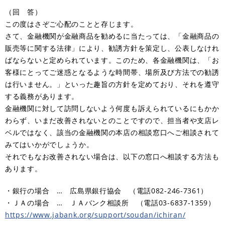
（回 答）
この度はさぞご心配のことと存じます。
さて、金融機関が金融商品を勧めるに当たっては、「金融商品の
販売等に関する法律」により、勧誘方針を策定し、公表しなけれ
ばならないと定められています。このため、各金融機関は、「お
客様にとってご迷惑となるような時間帯、場所及び方法での勧誘
は行いません。」といった趣旨の方針を定めており、それを遵守
する義務があります。
金融機関に対して訪問しないよう何度も訴えられているにもかか
わらず、いまだ改善されないとのことですので、担当者や支店レ
ベルではなく、該当の金融機関の本店の相談窓口へご相談されて
みてはいかがでしょうか。
それでもなお改善されない場合は、以下の窓口へ相談する方法も
あります。
・銀行の場合 … 広島県銀行協会 （電話082-246-7361）
・ＪＡの場合 … ＪＡバンク相談所 （電話03-6837-1359）
https://www.jabank.org/support/soudan/ichiran/