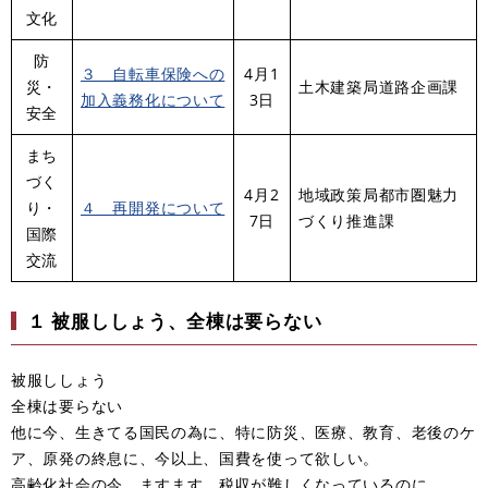
文化
防
３ 自転車保険への
4月1
災・
土木建築局道路企画課
加入義務化について
3日
安全
まち
づく
4月2
地域政策局都市圏魅力
り・
４ 再開発について
7日
づくり推進課
国際
交流
１
被服ししょう、全棟は要らない
被服ししょう
全棟は要らない
他に今、生きてる国民の為に、特に防災、医療、教育、老後のケ
ア、原発の終息に、今以上、国費を使って欲しい。
高齢化社会の今、ますます、税収が難しくなっているのに