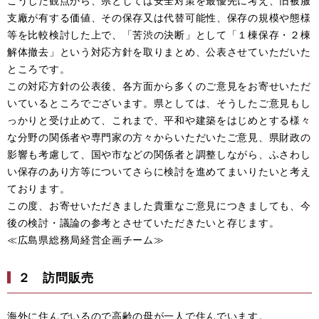
こうした観点から、県としては安全対策を最優先に考え、旧被服
支廠が有する価値、その保存又は代替可能性、保存の規模や態様
等を比較検討した上で、「苦渋の決断」として「１棟保存・２棟
解体撤去」という対応方針を取りまとめ、公表させていただいた
ところです。
この対応方針の公表後、各方面から多くのご意見をお寄せいただ
いているところでございます。県としては、そうしたご意見もし
っかりと受け止めて、これまで、平和や建築をはじめとする様々
な分野の関係者や専門家の方々からいただいたご意見、県財政の
影響も考慮して、国や市などの関係者と調整しながら、ふさわし
い保存のあり方等についてさらに検討を進めてまいりたいと考え
ております。
この度、お寄せいただきました貴重なご意見につきましても、今
後の検討・議論の参考とさせていただきたいと存じます。
≪広島県総務局経営企画チーム≫
２
訪問販売
海外に住んでいるので高齢の母が一人で住んでいます。