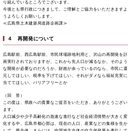
り組んでいるところでございます。
今後とも県行政につきまして、ご理解とご協力をいただきますよ
うよろしくお願いします。
≪広島県土木建築局道路企画課≫
４
再開発について
広島駅前、西広島駅前、市民球場跡地利用と、沢山の再開発を計
画実行されておりますが、これから先人口が減るなか、そのよう
な開発が必要なのだろうか、財政が余っているのなら、市民に還
元してほしい、税率を下げてほしい、それがダメなら福祉充実に
当ててほしい、バリアフリーとか
（回 答）
この度は、県政への貴重なご提言をいただき、ありがとうござい
ます。
人口減少や少子高齢化の急速な進行など社会経済情勢が大きく変
化する中、広島市都心部は、現在の人口、産業などの集積を生か
して、県全体、さらには、中国地方全体の自立的発展を牽引して