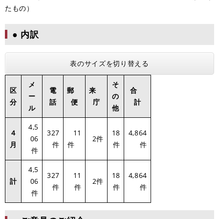
たもの）
● 内訳
表のサイズを切り替える
メ
そ
区
電
郵
来
合
ー
の
分
話
便
庁
計
ル
他
4,5
４
327
11
18
4,864
06
2件
月
件
件
件
件
件
4,5
327
11
18
4,864
計
06
2件
件
件
件
件
件