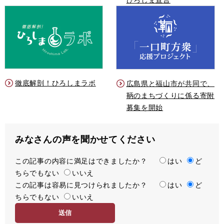
徹底解剖！ひろしまラボ
広島県と福山市が共同で、
鞆のまちづくりに係る寄附
募集を開始
みなさんの声を聞かせてください
この記事の内容に満足はできましたか？
満
はい
ど
ちらでもない
足
いいえ
この記事は容易に見つけられましたか？
度
容
はい
ど
ちらでもない
易
いいえ
度