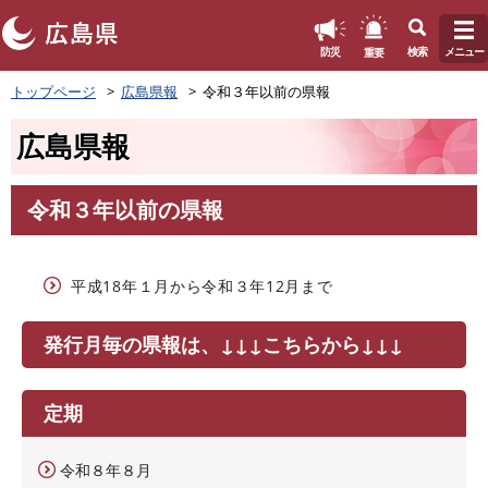
このページの本文へ
重要
防災
検索
メニュー
ペ
トップページ
広島県報
令和３年以前の県報
ー
ジ
広島県報
の
先
頭
令和３年以前の県報
で
本
す
文
。
平成18年１月から令和３年12月まで
発行月毎の県報は、↓↓↓こちらから↓↓↓
定期
令和８年８月