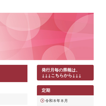
発行月毎の県報は、
↓↓↓こちらから↓↓↓
定期
令和８年８月