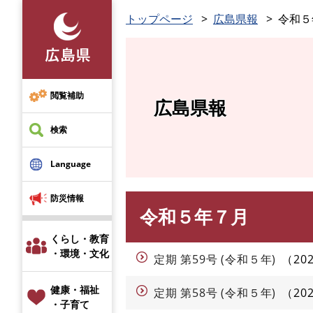
ペ
トップページ
広島県報
令和５
ー
ジ
の
先
頭
閲覧補助
広島県報
で
す
検索
。
Language
防災情報
令和５年７月
本
文
くらし・教育
・環境・文化
定期 第59号 (令和５年)
20
健康・福祉
定期 第58号 (令和５年)
20
・子育て