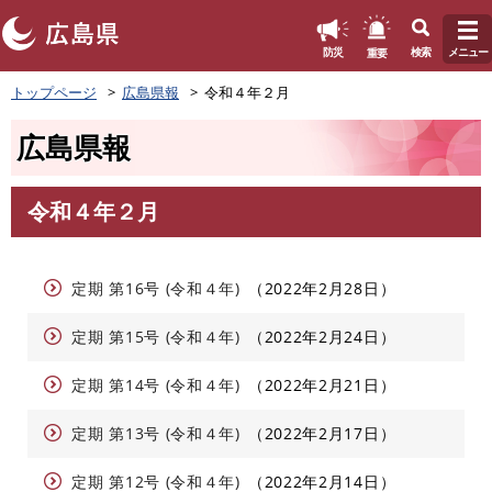
このページの本文へ
重要
防災
検索
メニュー
ペ
トップページ
広島県報
令和４年２月
ー
ジ
広島県報
の
先
頭
令和４年２月
で
本
す
文
。
定期 第16号 (令和４年)
2022年2月28日
定期 第15号 (令和４年)
2022年2月24日
定期 第14号 (令和４年)
2022年2月21日
定期 第13号 (令和４年)
2022年2月17日
定期 第12号 (令和４年)
2022年2月14日