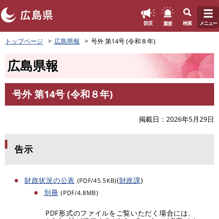
このページの本文へ
重要
防災
検索
メニュー
ペ
トップページ
広島県報
号外 第14号 (令和８年)
ー
ジ
広島県報
の
先
頭
号外 第14号 (令和８年)
で
本
す
文
。
掲載日
2026年5月29日
告示
財政状況の公表
(
財政課
)
(PDF/45.5KB)
別冊
(PDF/4.8MB)
PDF形式のファイルをご覧いただく場合には、