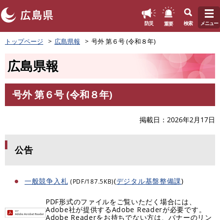
このページの本文へ
重要
防災
検索
メニュー
ペ
トップページ
広島県報
号外 第６号 (令和８年)
ー
ジ
広島県報
の
先
頭
号外 第６号 (令和８年)
で
本
す
文
。
掲載日
2026年2月17日
公告
一般競争入札
(
デジタル基盤整備課
)
(PDF/187.5KB)
PDF形式のファイルをご覧いただく場合には、
Adobe社が提供するAdobe Readerが必要です。
Adobe Readerをお持ちでない方は、バナーのリン