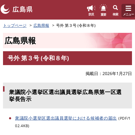
このページの本文へ
重要
防災
検索
メニュー
ペ
トップページ
広島県報
号外 第３号 (令和８年)
ー
ジ
広島県報
の
先
頭
号外 第３号 (令和８年)
で
本
す
文
。
掲載日
2026年1月27日
衆議院小選挙区選出議員選挙広島県第一区選
挙長告示
衆議院小選挙区選出議員選挙における候補者の届出
(PDF/1
02.4KB)