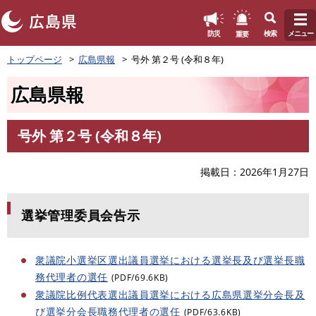
このページの本文へ
重要
防災
検索
メニュー
ペ
トップページ
広島県報
号外 第２号 (令和８年)
ー
ジ
広島県報
の
先
頭
号外 第２号 (令和８年)
で
本
す
文
。
掲載日
2026年1月27日
選挙管理委員会告示
衆議院小選挙区選出議員選挙における選挙長及び選挙長職
務代理者の選任
(PDF/69.6KB)
衆議院比例代表選出議員選挙における広島県選挙分会長及
び選挙分会長職務代理者の選任
(PDF/63.6KB)