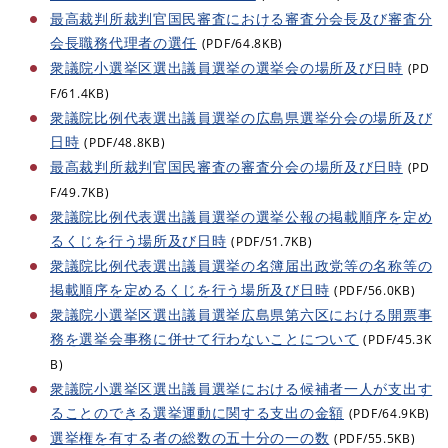
最高裁判所裁判官国民審査における審査分会長及び審査分
会長職務代理者の選任
(PDF/64.8KB)
衆議院小選挙区選出議員選挙の選挙会の場所及び日時
(PD
F/61.4KB)
衆議院比例代表選出議員選挙の広島県選挙分会の場所及び
日時
(PDF/48.8KB)
最高裁判所裁判官国民審査の審査分会の場所及び日時
(PD
F/49.7KB)
衆議院比例代表選出議員選挙の選挙公報の掲載順序を定め
るくじを行う場所及び日時
(PDF/51.7KB)
衆議院比例代表選出議員選挙の名簿届出政党等の名称等の
掲載順序を定めるくじを行う場所及び日時
(PDF/56.0KB)
衆議院小選挙区選出議員選挙広島県第六区における開票事
務を選挙会事務に併せて行わないことについて
(PDF/45.3K
B)
衆議院小選挙区選出議員選挙における候補者一人が支出す
ることのできる選挙運動に関する支出の金額
(PDF/64.9KB)
選挙権を有する者の総数の五十分の一の数
(PDF/55.5KB)