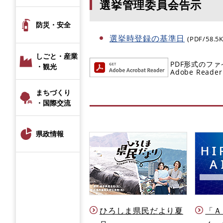
選挙管理委員会告示
防災・安全
選挙時登録の基準日
(PDF/58.5
しごと・産業
PDF形式のファ
・観光
Adobe R
まちづくり
・国際交流
県政情報
ひろしま県民だより夏
「Ａ