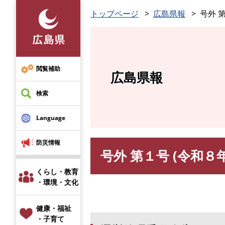
ペ
トップページ
広島県報
号外 第
ー
ジ
の
先
頭
閲覧補助
広島県報
で
す
検索
。
Language
防災情報
号外 第１号 (令和８年
本
文
くらし・教育
・環境・文化
健康・福祉
・子育て