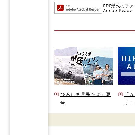
PDF形式のファ
Adobe R
ひろしま県民だより夏
「Ａ
号
く」