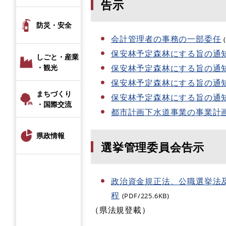
告示
防災・安全
会計管理者の事務の一部委任
保安林予定森林にする旨の通
しごと・産業
保安林予定森林にする旨の通
・観光
保安林予定森林にする旨の通
まちづくり
保安林予定森林にする旨の通
・国際交流
都市計画下水道事業の事業計
県政情報
選挙管理委員会告示
政治資金規正法、公職選挙法
程
(PDF/225.6KB)
（県法規登載）