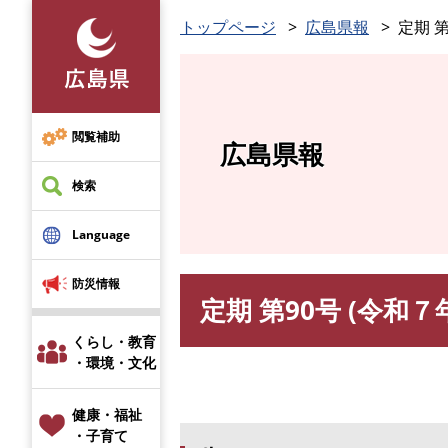
ペ
トップページ
広島県報
定期 第
ー
ジ
の
先
頭
閲覧補助
広島県報
で
す
検索
。
Language
防災情報
定期 第90号 (令和７
本
文
くらし・教育
・環境・文化
健康・福祉
・子育て