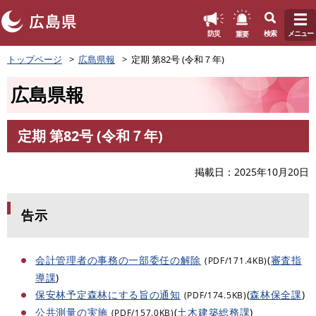
このページの本文へ
重要
防災
検索
メニュー
ペ
トップページ
広島県報
定期 第82号 (令和７年)
ー
ジ
広島県報
の
先
頭
定期 第82号 (令和７年)
で
本
す
文
。
掲載日
2025年10月20日
告示
会計管理者の事務の一部委任の解除
(
審査指
(PDF/171.4KB)
導課
)
保安林予定森林にする旨の通知
(
森林保全課
)
(PDF/174.5KB)
公共測量の実施
(
土木建築総務課
)
(PDF/157.0KB)