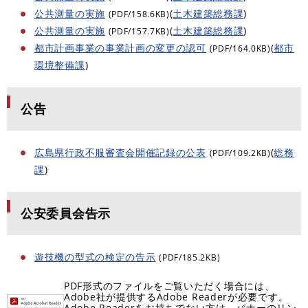
公共測量の実施
(
土木建築総務課
)
(PDF/158.6KB)
公共測量の実施
(
土木建築総務課
)
(PDF/157.7KB)
都市計画事業の事業計画の変更の認可
(
都市
(PDF/164.0KB)
環境整備課
)
公告
広島県行政不服審査会開催記録の公表
(
総務
(PDF/109.2KB)
課
)
公安委員会告示
遊技機の型式の検定の告示
(PDF/185.2KB)
PDF形式のファイルをご覧いただく場合には、
Adobe社が提供するAdobe Readerが必要です。
Adobe Readerをお持ちでない方は、バナーのリン