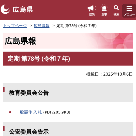
このページの本文へ
重要
防災
検索
メニュー
ペ
トップページ
広島県報
定期 第78号 (令和７年)
ー
ジ
広島県報
の
先
頭
定期 第78号 (令和７年)
で
本
す
文
。
掲載日
2025年10月6日
教育委員会公告
一般競争入札
(PDF/205.9KB)
公安委員会告示