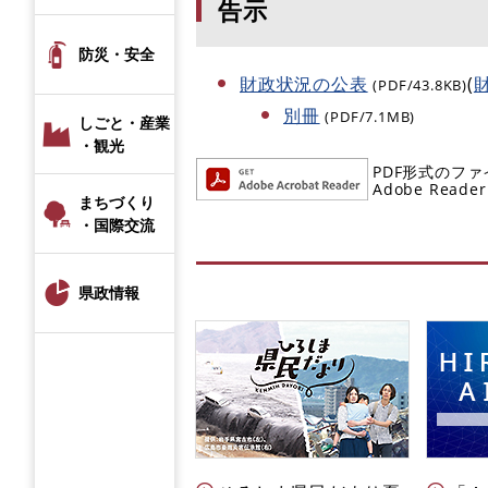
告示
防災・安全
財政状況の公表
(
(PDF/43.8KB)
別冊
(PDF/7.1MB)
しごと・産業
・観光
PDF形式のファ
Adobe R
まちづくり
・国際交流
県政情報