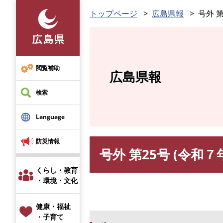
ペ
トップページ
広島県報
号外 第
ー
ジ
の
先
頭
閲覧補助
広島県報
で
す
検索
。
Language
防災情報
号外 第25号 (令和７
本
文
くらし・教育
・環境・文化
健康・福祉
・子育て