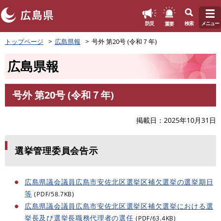
このページの本文へ
重要
防災
検索
メニュー
ペ
トップページ
広島県報
号外 第20号 (令和７年)
ー
ジ
広島県報
の
先
頭
号外 第20号 (令和７年)
で
本
す
文
。
掲載日
2025年10月31日
選挙管理委員会告示
広島県議会議員広島市安佐北区選挙区補欠選挙の選挙期日
等
(PDF/58.7KB)
広島県議会議員広島市安佐北区選挙区補欠選挙における選
挙長及び選挙長職務代理者の選任
(PDF/63.4KB)