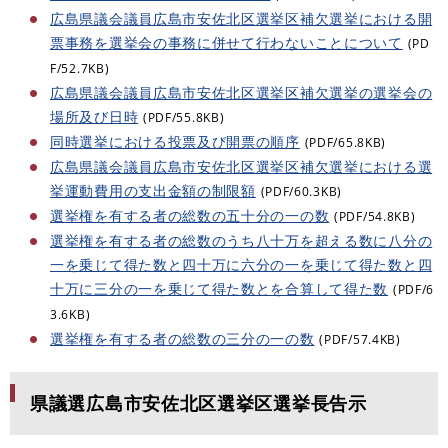
広島県議会議員広島市安佐北区選挙区補欠選挙における開
票事務を選挙会の事務に併せて行わないことについて
(PD
F/52.7KB)
広島県議会議員広島市安佐北区選挙区補欠選挙の選挙会の
場所及び日時
(PDF/55.8KB)
同時選挙における投票及び開票の順序
(PDF/65.8KB)
広島県議会議員広島市安佐北区選挙区補欠選挙における選
挙運動費用の支出金額の制限額
(PDF/60.3KB)
選挙権を有する者の総数の五十分の一の数
(PDF/54.8KB)
選挙権を有する者の総数のうち八十万を超える数に八分の
一を乗じて得た数と四十万に六分の一を乗じて得た数と四
十万に三分の一を乗じて得た数とを合算して得た数
(PDF/6
3.6KB)
選挙権を有する者の総数の三分の一の数
(PDF/57.4KB)
県議選広島市安佐北区選挙区選挙長告示