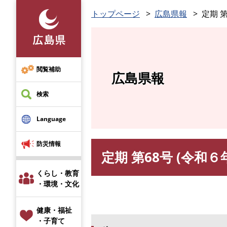
ペ
トップページ
広島県報
定期 第
ー
ジ
の
先
頭
閲覧補助
広島県報
で
す
検索
。
Language
防災情報
定期 第68号 (令和６
本
文
くらし・教育
・環境・文化
健康・福祉
・子育て