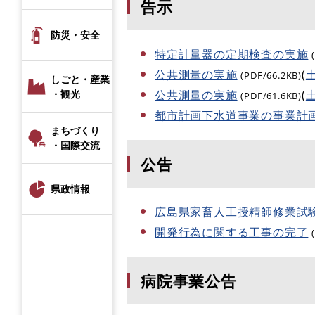
告示
防災・安全
特定計量器の定期検査の実施
公共測量の実施
(
(PDF/66.2KB)
しごと・産業
公共測量の実施
(
・観光
(PDF/61.6KB)
都市計画下水道事業の事業計
まちづくり
・国際交流
公告
県政情報
広島県家畜人工授精師修業試
開発行為に関する工事の完了
病院事業公告