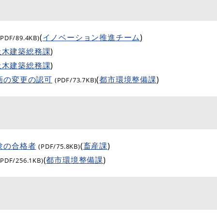
(
イノベーション推進チーム
)
(PDF/89.4KB)
土木建築総務課
)
土木建築総務課
)
画の変更の認可
(
都市環境整備課
)
(PDF/73.7KB)
験の合格者
(
畜産課
)
(PDF/75.8KB)
(
都市環境整備課
)
(PDF/256.1KB)