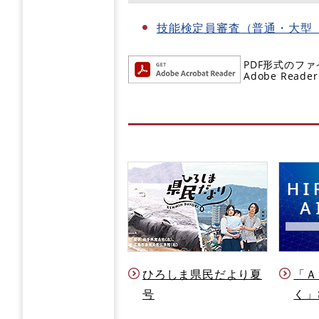
技能検定員審査（普通・大型
PDF形式のファ
Adobe R
ひろしま県民だより夏
「Ａ
号
く」