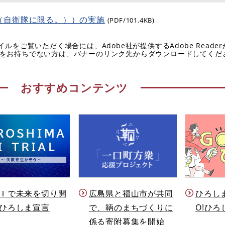
（自衛隊に限る。））の実施
(PDF/101.4KB)
イルをご覧いただく場合には、Adobe社が提供するAdobe Reade
eaderをお持ちでない方は、バナーのリンク先からダウンロードしてく
おすすめコンテンツ
Ｉで未来を切り開
ひろし
広島県と福山市が共同
ひろしま宣言
O!ひろ
で、鞆のまちづくりに
係る寄附募集を開始