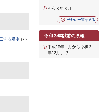
令和８年３月
号外の一覧を見る
令和３年以前の県報
正する規則
(PD
平成18年１月から令和３
年12月まで