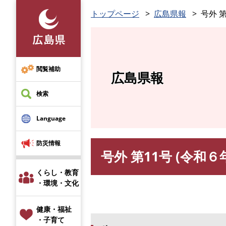
ペ
トップページ
広島県報
号外 第
ー
ジ
の
先
頭
閲覧補助
広島県報
で
す
検索
。
Language
防災情報
号外 第11号 (令和６
本
文
くらし・教育
・環境・文化
健康・福祉
・子育て