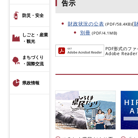
告示
防災・安全
財政状況の公表
(
(PDF/58.4KB)
別冊
(PDF/4.1MB)
しごと・産業
・観光
PDF形式のファ
Adobe R
まちづくり
・国際交流
県政情報