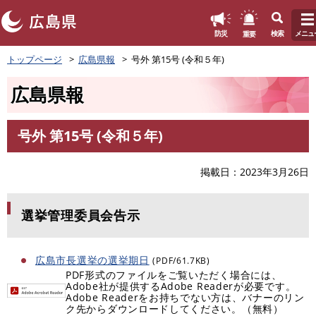
このページの本文へ
重要
防災
検索
メニュ
ペ
トップページ
広島県報
号外 第15号 (令和５年)
ー
ジ
広島県報
の
先
頭
号外 第15号 (令和５年)
で
本
す
文
。
掲載日
2023年3月26日
選挙管理委員会告示
広島市長選挙の選挙期日
(PDF/61.7KB)
PDF形式のファイルをご覧いただく場合には、
Adobe社が提供するAdobe Readerが必要です。
Adobe Readerをお持ちでない方は、バナーのリン
ク先からダウンロードしてください。（無料）