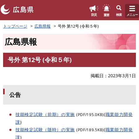
このページの本文へ
重要
防災
検索
メニュー
ペ
トップページ
広島県報
号外 第12号 (令和５年)
ー
ジ
広島県報
の
先
頭
号外 第12号 (令和５年)
で
本
す
文
。
掲載日
2023年3月1日
公告
技能検定試験（前期）の実施
(
職業能力開発
(PDF/195.0KB)
課
)
技能検定試験（随時）の実施
(
職業能力開発
(PDF/189.5KB)
課
)