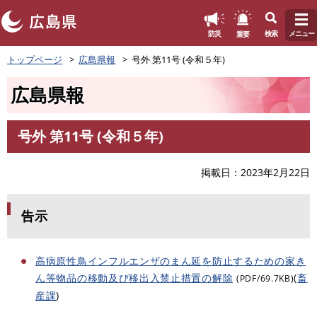
このページの本文へ
重要
防災
検索
メニュー
ペ
トップページ
広島県報
号外 第11号 (令和５年)
ー
ジ
広島県報
の
先
頭
号外 第11号 (令和５年)
で
本
す
文
。
掲載日
2023年2月22日
告示
高病原性鳥インフルエンザのまん延を防止するための家き
ん等物品の移動及び移出入禁止措置の解除
(
畜
(PDF/69.7KB)
産課
)