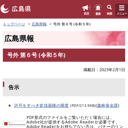
このページの本文へ
重要
防災
検索
メニュー
ペ
トップページ
広島県報
号外 第６号 (令和５年)
ー
ジ
広島県報
の
先
頭
号外 第６号 (令和５年)
で
本
す
文
。
掲載日
2023年2月1日
告示
許可をすべき皆伐面積の限度
(
森林保全課
)
(PDF/213.9KB)
PDF形式のファイルをご覧いただく場合には、
Adobe社が提供するAdobe Readerが必要です。
Adobe Readerをお持ちでない方は、バナーのリン