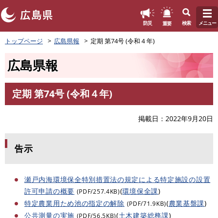
このページの本文へ
重要
防災
検索
メニュー
ペ
トップページ
広島県報
定期 第74号 (令和４年)
ー
ジ
広島県報
の
先
頭
定期 第74号 (令和４年)
で
本
す
文
。
掲載日
2022年9月20日
告示
瀬戸内海環境保全特別措置法の規定による特定施設の設置
許可申請の概要
(
環境保全課
)
(PDF/257.4KB)
特定農業用ため池の指定の解除
(
農業基盤課
)
(PDF/71.9KB)
公共測量の実施
(
土木建築総務課
)
(PDF/56.5KB)