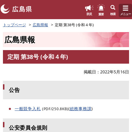
このページの本文へ
重要
防災
検索
メニュー
ペ
トップページ
広島県報
定期 第38号 (令和４年)
ー
ジ
広島県報
の
先
頭
定期 第38号 (令和４年)
で
本
す
文
。
掲載日
2022年5月16日
公告
一般競争入札
(
総務事務課
)
(PDF/250.8KB)
公安委員会規則