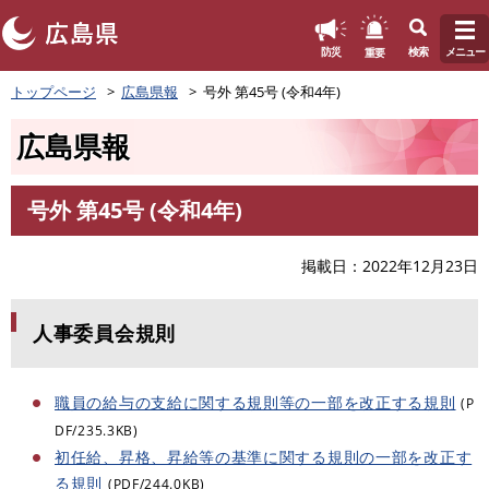
このページの本文へ
重要
防災
検索
メニュー
ペ
トップページ
広島県報
号外 第45号 (令和4年)
ー
ジ
広島県報
の
先
頭
号外 第45号 (令和4年)
で
本
す
文
。
掲載日
2022年12月23日
人事委員会規則
職員の給与の支給に関する規則等の一部を改正する規則
(P
DF/235.3KB)
初任給、昇格、昇給等の基準に関する規則の一部を改正す
る規則
(PDF/244.0KB)